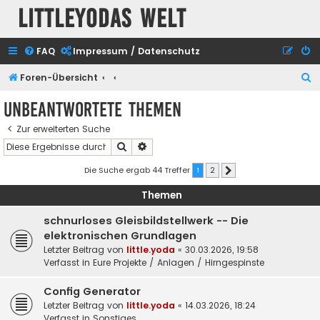
Littleyodas Welt
FAQ
Impressum / Datenschutz
S
Foren-Übersicht
u
Unbeantwortete Themen
c
Zur erweiterten Suche
h
Suche
Erweiterte Suche
e
Die Suche ergab 44 Treffer
1
2
Nächste
Themen
schnurloses Gleisbildstellwerk -- Die
elektronischen Grundlagen
Letzter Beitrag von
little.yoda
«
30.03.2026, 19:58
Verfasst in
Eure Projekte / Anlagen / Hirngespinste
Config Generator
Letzter Beitrag von
little.yoda
«
14.03.2026, 18:24
Verfasst in
Sonstiges