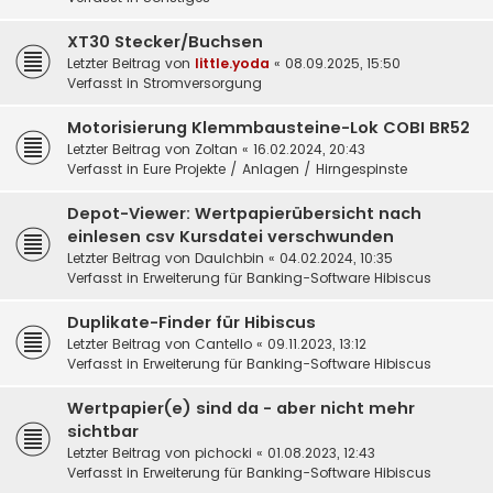
XT30 Stecker/Buchsen
Letzter Beitrag von
little.yoda
«
08.09.2025, 15:50
Verfasst in
Stromversorgung
Motorisierung Klemmbausteine-Lok COBI BR52
Letzter Beitrag von
Zoltan
«
16.02.2024, 20:43
Verfasst in
Eure Projekte / Anlagen / Hirngespinste
Depot-Viewer: Wertpapierübersicht nach
einlesen csv Kursdatei verschwunden
Letzter Beitrag von
DauIchbin
«
04.02.2024, 10:35
Verfasst in
Erweiterung für Banking-Software Hibiscus
Duplikate-Finder für Hibiscus
Letzter Beitrag von
Cantello
«
09.11.2023, 13:12
Verfasst in
Erweiterung für Banking-Software Hibiscus
Wertpapier(e) sind da - aber nicht mehr
sichtbar
Letzter Beitrag von
pichocki
«
01.08.2023, 12:43
Verfasst in
Erweiterung für Banking-Software Hibiscus