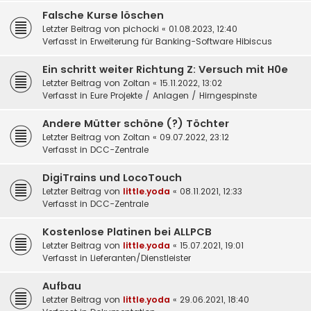
Falsche Kurse löschen
Letzter Beitrag von
pichocki
«
01.08.2023, 12:40
Verfasst in
Erweiterung für Banking-Software Hibiscus
Ein schritt weiter Richtung Z: Versuch mit H0e
Letzter Beitrag von
Zoltan
«
15.11.2022, 13:02
Verfasst in
Eure Projekte / Anlagen / Hirngespinste
Andere Mütter schöne (?) Töchter
Letzter Beitrag von
Zoltan
«
09.07.2022, 23:12
Verfasst in
DCC-Zentrale
DigiTrains und LocoTouch
Letzter Beitrag von
little.yoda
«
08.11.2021, 12:33
Verfasst in
DCC-Zentrale
Kostenlose Platinen bei ALLPCB
Letzter Beitrag von
little.yoda
«
15.07.2021, 19:01
Verfasst in
Lieferanten/Dienstleister
Aufbau
Letzter Beitrag von
little.yoda
«
29.06.2021, 18:40