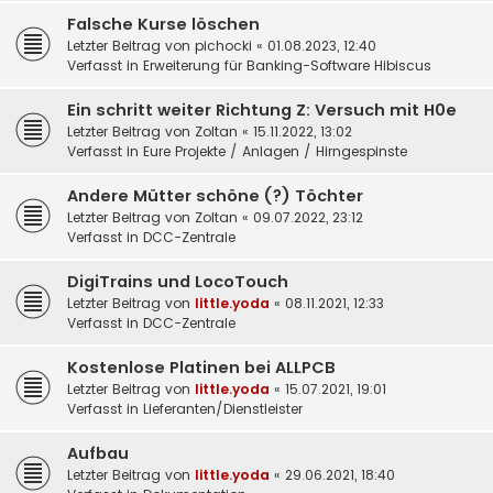
Falsche Kurse löschen
Letzter Beitrag von
pichocki
«
01.08.2023, 12:40
Verfasst in
Erweiterung für Banking-Software Hibiscus
Ein schritt weiter Richtung Z: Versuch mit H0e
Letzter Beitrag von
Zoltan
«
15.11.2022, 13:02
Verfasst in
Eure Projekte / Anlagen / Hirngespinste
Andere Mütter schöne (?) Töchter
Letzter Beitrag von
Zoltan
«
09.07.2022, 23:12
Verfasst in
DCC-Zentrale
DigiTrains und LocoTouch
Letzter Beitrag von
little.yoda
«
08.11.2021, 12:33
Verfasst in
DCC-Zentrale
Kostenlose Platinen bei ALLPCB
Letzter Beitrag von
little.yoda
«
15.07.2021, 19:01
Verfasst in
Lieferanten/Dienstleister
Aufbau
Letzter Beitrag von
little.yoda
«
29.06.2021, 18:40