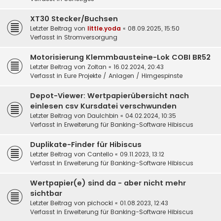
XT30 Stecker/Buchsen
Letzter Beitrag von
little.yoda
«
08.09.2025, 15:50
Verfasst in
Stromversorgung
Motorisierung Klemmbausteine-Lok COBI BR52
Letzter Beitrag von
Zoltan
«
16.02.2024, 20:43
Verfasst in
Eure Projekte / Anlagen / Hirngespinste
Depot-Viewer: Wertpapierübersicht nach
einlesen csv Kursdatei verschwunden
Letzter Beitrag von
DauIchbin
«
04.02.2024, 10:35
Verfasst in
Erweiterung für Banking-Software Hibiscus
Duplikate-Finder für Hibiscus
Letzter Beitrag von
Cantello
«
09.11.2023, 13:12
Verfasst in
Erweiterung für Banking-Software Hibiscus
Wertpapier(e) sind da - aber nicht mehr
sichtbar
Letzter Beitrag von
pichocki
«
01.08.2023, 12:43
Verfasst in
Erweiterung für Banking-Software Hibiscus