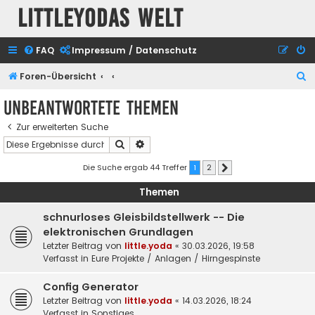
Littleyodas Welt
FAQ
Impressum / Datenschutz
S
Foren-Übersicht
u
Unbeantwortete Themen
c
Zur erweiterten Suche
h
Suche
Erweiterte Suche
e
Die Suche ergab 44 Treffer
1
2
Nächste
Themen
schnurloses Gleisbildstellwerk -- Die
elektronischen Grundlagen
Letzter Beitrag von
little.yoda
«
30.03.2026, 19:58
Verfasst in
Eure Projekte / Anlagen / Hirngespinste
Config Generator
Letzter Beitrag von
little.yoda
«
14.03.2026, 18:24
Verfasst in
Sonstiges