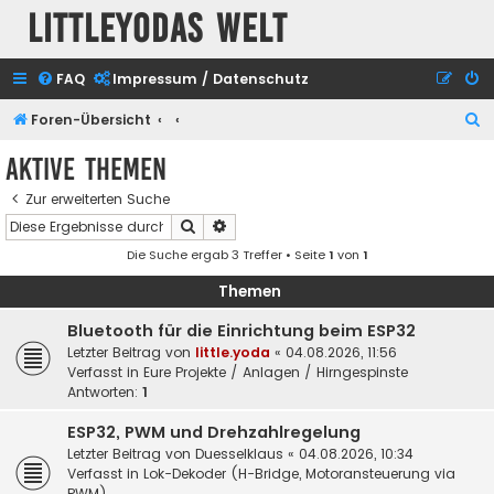
Littleyodas Welt
FAQ
Impressum / Datenschutz
S
Foren-Übersicht
u
Aktive Themen
c
Zur erweiterten Suche
h
Suche
Erweiterte Suche
e
Die Suche ergab 3 Treffer • Seite
1
von
1
Themen
Bluetooth für die Einrichtung beim ESP32
Letzter Beitrag von
little.yoda
«
04.08.2026, 11:56
Verfasst in
Eure Projekte / Anlagen / Hirngespinste
Antworten:
1
ESP32, PWM und Drehzahlregelung
Letzter Beitrag von
Duesselklaus
«
04.08.2026, 10:34
Verfasst in
Lok-Dekoder (H-Bridge, Motoransteuerung via
PWM)