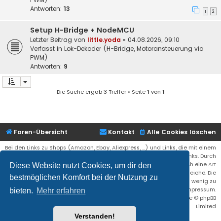
Antworten:
13
1
2
Setup H-Bridge + NodeMCU
Letzter Beitrag von
little.yoda
«
04.08.2026, 09:10
Verfasst in
Lok-Dekoder (H-Bridge, Motoransteuerung via
PWM)
Antworten:
9
Die Suche ergab 3 Treffer • Seite
1
von
1
Foren-Übersicht
Kontakt
Alle Cookies löschen
Bei den Links zu Shops (Amazon, Ebay, Aliexpress, ...) und Links, die mit einem
Stern (*) markiert sind, kann es sich um sogenannte Affiliate Links. Durch
den Kauf eines Produktes über einen Affiliate Link erhälte ich eine Art
Diese Website nutzt Cookies, um dir den
Umsatzbeteiligung gutgeschrieben. Für euch bleibt der Preis der gleiche. Die
bestmöglichen Komfort bei der Nutzung zu
Einnahmen helfen die Hostgebühren für diese Webseite ein wenig zu
reduzieren. Siehe auch das Impressum.
bieten.
Mehr erfahren
Flat Style by
Ian Bradley
• Powered by
phpBB
® Forum Software © phpBB
Limited
Verstanden!