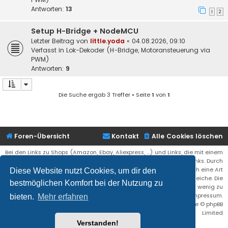
Antworten:
13
1
2
Setup H-Bridge + NodeMCU
Letzter Beitrag von
little.yoda
«
04.08.2026, 09:10
Verfasst in
Lok-Dekoder (H-Bridge, Motoransteuerung via
PWM)
Antworten:
9
Die Suche ergab 3 Treffer • Seite
1
von
1
Foren-Übersicht
Kontakt
Alle Cookies löschen
Bei den Links zu Shops (Amazon, Ebay, Aliexpress, ...) und Links, die mit einem
Stern (*) markiert sind, kann es sich um sogenannte Affiliate Links. Durch
den Kauf eines Produktes über einen Affiliate Link erhälte ich eine Art
Diese Website nutzt Cookies, um dir den
Umsatzbeteiligung gutgeschrieben. Für euch bleibt der Preis der gleiche. Die
bestmöglichen Komfort bei der Nutzung zu
Einnahmen helfen die Hostgebühren für diese Webseite ein wenig zu
reduzieren. Siehe auch das Impressum.
bieten.
Mehr erfahren
Flat Style by
Ian Bradley
• Powered by
phpBB
® Forum Software © phpBB
Limited
Verstanden!