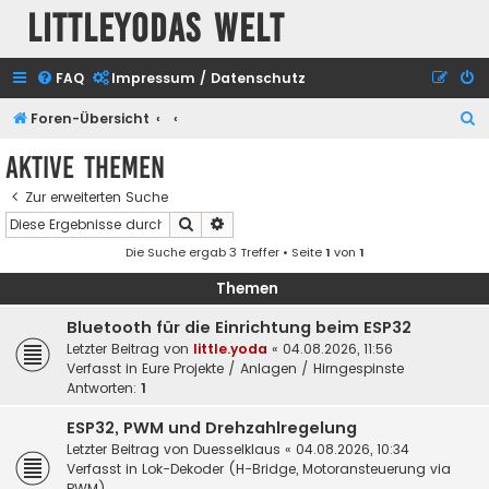
Littleyodas Welt
FAQ
Impressum / Datenschutz
S
Foren-Übersicht
u
Aktive Themen
c
Zur erweiterten Suche
h
Suche
Erweiterte Suche
e
Die Suche ergab 3 Treffer • Seite
1
von
1
Themen
Bluetooth für die Einrichtung beim ESP32
Letzter Beitrag von
little.yoda
«
04.08.2026, 11:56
Verfasst in
Eure Projekte / Anlagen / Hirngespinste
Antworten:
1
ESP32, PWM und Drehzahlregelung
Letzter Beitrag von
Duesselklaus
«
04.08.2026, 10:34
Verfasst in
Lok-Dekoder (H-Bridge, Motoransteuerung via
PWM)