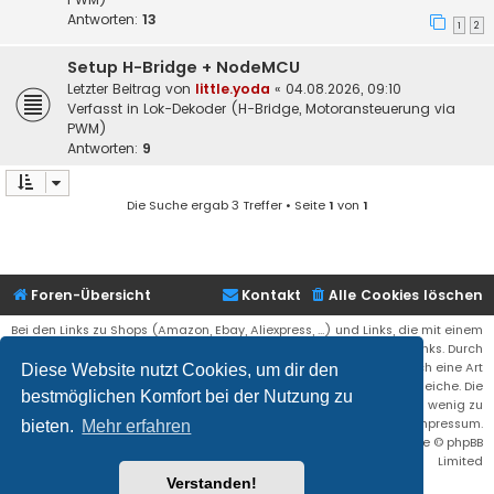
Antworten:
13
1
2
Setup H-Bridge + NodeMCU
Letzter Beitrag von
little.yoda
«
04.08.2026, 09:10
Verfasst in
Lok-Dekoder (H-Bridge, Motoransteuerung via
PWM)
Antworten:
9
Die Suche ergab 3 Treffer • Seite
1
von
1
Foren-Übersicht
Kontakt
Alle Cookies löschen
Bei den Links zu Shops (Amazon, Ebay, Aliexpress, ...) und Links, die mit einem
Stern (*) markiert sind, kann es sich um sogenannte Affiliate Links. Durch
den Kauf eines Produktes über einen Affiliate Link erhälte ich eine Art
Diese Website nutzt Cookies, um dir den
Umsatzbeteiligung gutgeschrieben. Für euch bleibt der Preis der gleiche. Die
bestmöglichen Komfort bei der Nutzung zu
Einnahmen helfen die Hostgebühren für diese Webseite ein wenig zu
reduzieren. Siehe auch das Impressum.
bieten.
Mehr erfahren
Flat Style by
Ian Bradley
• Powered by
phpBB
® Forum Software © phpBB
Limited
Verstanden!