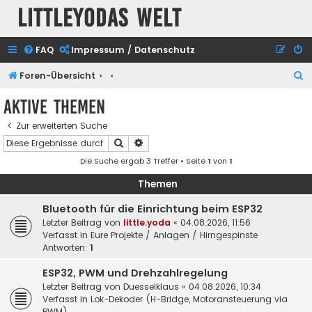
Littleyodas Welt
FAQ
Impressum / Datenschutz
S
Foren-Übersicht
u
Aktive Themen
c
Zur erweiterten Suche
h
Suche
Erweiterte Suche
e
Die Suche ergab 3 Treffer • Seite
1
von
1
Themen
Bluetooth für die Einrichtung beim ESP32
Letzter Beitrag von
little.yoda
«
04.08.2026, 11:56
Verfasst in
Eure Projekte / Anlagen / Hirngespinste
Antworten:
1
ESP32, PWM und Drehzahlregelung
Letzter Beitrag von
Duesselklaus
«
04.08.2026, 10:34
Verfasst in
Lok-Dekoder (H-Bridge, Motoransteuerung via
PWM)