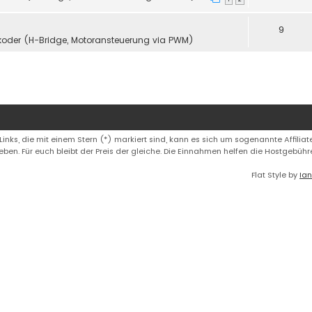
9
koder (H-Bridge, Motoransteuerung via PWM)
 Links, die mit einem Stern (*) markiert sind, kann es sich um sogenannte Affiliate
eben. Für euch bleibt der Preis der gleiche. Die Einnahmen helfen die Hostgebüh
Flat Style by
Ian