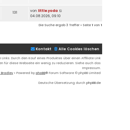
von
little.yoda
131
04.08.2026, 09:10
Die Suche ergab 3 Treffer • Seite
1
von
1
Kontakt
Alle Cookies löschen
 Links. Durch den Kauf eines Produktes über einen Affiliate Link
ren für diese Webseite ein wenig zu reduzieren. Siehe auch das
Impressum.
 Bradley
• Powered by
phpBB
® Forum Software © phpBB Limited
Deutsche Übersetzung durch
phpBB.de