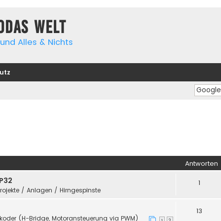
yodas Welt
und Alles & Nichts
utz
Antworten
SP32
1
Projekte / Anlagen / Hirngespinste
13
koder (H-Bridge, Motoransteuerung via PWM)
1
2