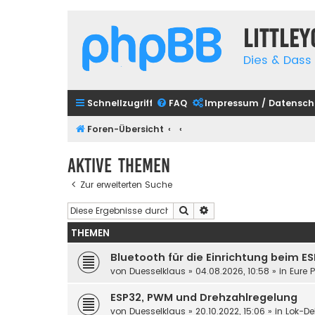
Little
Dies & Dass 
Schnellzugriff
FAQ
Impressum / Datensch
Foren-Übersicht
Aktive Themen
Zur erweiterten Suche
Suche
Erweiterte Suche
THEMEN
Bluetooth für die Einrichtung beim E
von
Duesselklaus
»
04.08.2026, 10:58
» in
Eure 
ESP32, PWM und Drehzahlregelung
von
Duesselklaus
»
20.10.2022, 15:06
» in
Lok-De