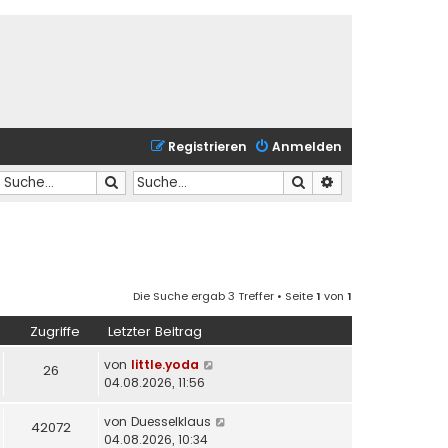
Registrieren
Anmelden
Suche
Suche
Erweiterte Suche
Die Suche ergab 3 Treffer • Seite
1
von
1
Zugriffe
Letzter Beitrag
von
little.yoda
26
04.08.2026, 11:56
von
Duesselklaus
42072
04.08.2026, 10:34