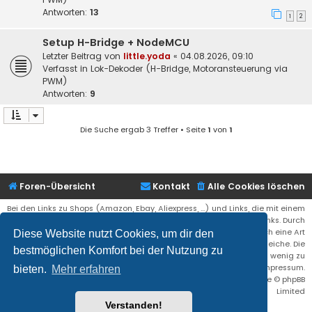
Antworten:
13
1
2
Setup H-Bridge + NodeMCU
Letzter Beitrag von
little.yoda
«
04.08.2026, 09:10
Verfasst in
Lok-Dekoder (H-Bridge, Motoransteuerung via
PWM)
Antworten:
9
Die Suche ergab 3 Treffer • Seite
1
von
1
Foren-Übersicht
Kontakt
Alle Cookies löschen
Bei den Links zu Shops (Amazon, Ebay, Aliexpress, ...) und Links, die mit einem
Stern (*) markiert sind, kann es sich um sogenannte Affiliate Links. Durch
den Kauf eines Produktes über einen Affiliate Link erhälte ich eine Art
Diese Website nutzt Cookies, um dir den
Umsatzbeteiligung gutgeschrieben. Für euch bleibt der Preis der gleiche. Die
bestmöglichen Komfort bei der Nutzung zu
Einnahmen helfen die Hostgebühren für diese Webseite ein wenig zu
reduzieren. Siehe auch das Impressum.
bieten.
Mehr erfahren
Flat Style by
Ian Bradley
• Powered by
phpBB
® Forum Software © phpBB
Limited
Verstanden!