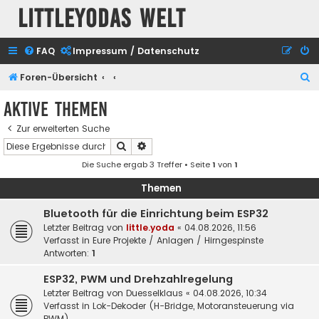
Littleyodas Welt
FAQ
Impressum / Datenschutz
S
Foren-Übersicht
u
Aktive Themen
c
Zur erweiterten Suche
h
Suche
Erweiterte Suche
e
Die Suche ergab 3 Treffer • Seite
1
von
1
Themen
Bluetooth für die Einrichtung beim ESP32
Letzter Beitrag von
little.yoda
«
04.08.2026, 11:56
Verfasst in
Eure Projekte / Anlagen / Hirngespinste
Antworten:
1
ESP32, PWM und Drehzahlregelung
Letzter Beitrag von
Duesselklaus
«
04.08.2026, 10:34
Verfasst in
Lok-Dekoder (H-Bridge, Motoransteuerung via
PWM)