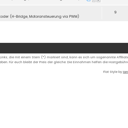
9
koder (H-Bridge, Motoransteuerung via PWM)
 Links, die mit einem Stern (*) markiert sind, kann es sich um sogenannte Affiliate
eben. Für euch bleibt der Preis der gleiche. Die Einnahmen helfen die Hostgebüh
Flat Style by
Ian