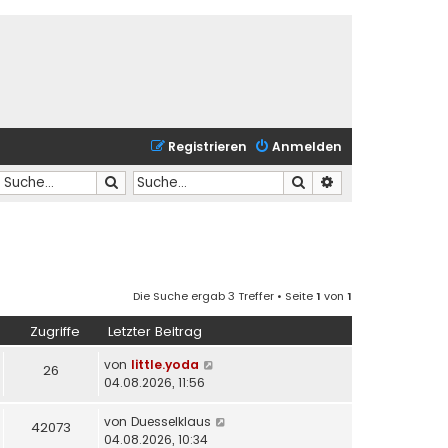
Registrieren
Anmelden
Suche
Suche
Erweiterte Suche
Die Suche ergab 3 Treffer • Seite
1
von
1
Zugriffe
Letzter Beitrag
von
little.yoda
26
04.08.2026, 11:56
von
Duesselklaus
42073
04.08.2026, 10:34