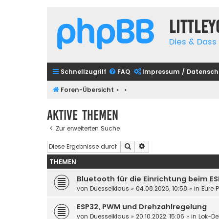
Little
Dies & Dass 
Schnellzugriff
FAQ
Impressum / Datensch
Foren-Übersicht
Aktive Themen
Zur erweiterten Suche
Suche
Erweiterte Suche
THEMEN
Bluetooth für die Einrichtung beim E
von
Duesselklaus
»
04.08.2026, 10:58
» in
Eure 
ESP32, PWM und Drehzahlregelung
von
Duesselklaus
»
20.10.2022, 15:06
» in
Lok-De