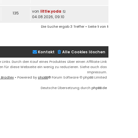
von
little.yoda
135
04.08.2026, 09:10
Die Suche ergab 3 Treffer • Seite
1
von
1
Kontakt
Alle Cookies löschen
 Links. Durch den Kauf eines Produktes über einen Affiliate Link
ren für diese Webseite ein wenig zu reduzieren. Siehe auch das
Impressum.
 Bradley
• Powered by
phpBB
® Forum Software © phpBB Limited
Deutsche Übersetzung durch
phpBB.de