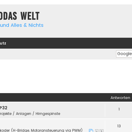
yodas Welt
und Alles & Nichts
utz
Antworten
SP32
1
Projekte / Anlagen / Hirngespinste
13
koder (H-Bridge, Motoransteuerung via PWM)
1
2