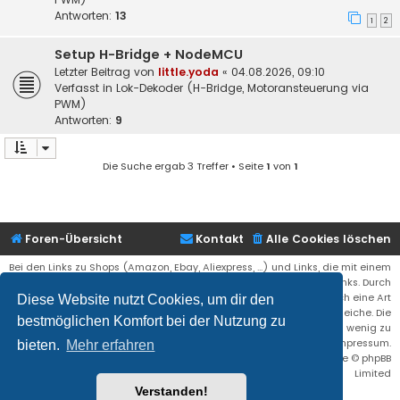
Antworten:
13
1
2
Setup H-Bridge + NodeMCU
Letzter Beitrag von
little.yoda
«
04.08.2026, 09:10
Verfasst in
Lok-Dekoder (H-Bridge, Motoransteuerung via
PWM)
Antworten:
9
Die Suche ergab 3 Treffer • Seite
1
von
1
Foren-Übersicht
Kontakt
Alle Cookies löschen
Bei den Links zu Shops (Amazon, Ebay, Aliexpress, ...) und Links, die mit einem
Stern (*) markiert sind, kann es sich um sogenannte Affiliate Links. Durch
den Kauf eines Produktes über einen Affiliate Link erhälte ich eine Art
Diese Website nutzt Cookies, um dir den
Umsatzbeteiligung gutgeschrieben. Für euch bleibt der Preis der gleiche. Die
bestmöglichen Komfort bei der Nutzung zu
Einnahmen helfen die Hostgebühren für diese Webseite ein wenig zu
reduzieren. Siehe auch das Impressum.
bieten.
Mehr erfahren
Flat Style by
Ian Bradley
• Powered by
phpBB
® Forum Software © phpBB
Limited
Verstanden!