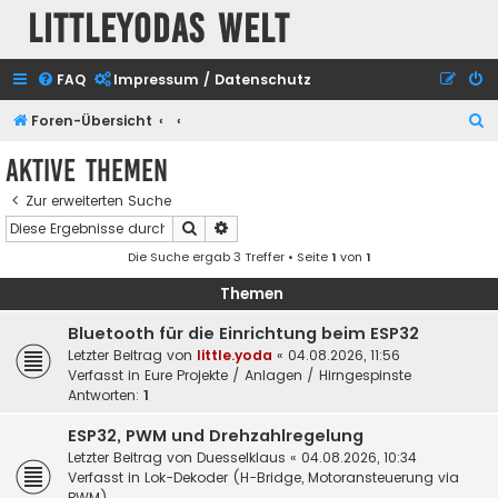
Littleyodas Welt
FAQ
Impressum / Datenschutz
S
Foren-Übersicht
u
Aktive Themen
c
Zur erweiterten Suche
h
Suche
Erweiterte Suche
e
Die Suche ergab 3 Treffer • Seite
1
von
1
Themen
Bluetooth für die Einrichtung beim ESP32
Letzter Beitrag von
little.yoda
«
04.08.2026, 11:56
Verfasst in
Eure Projekte / Anlagen / Hirngespinste
Antworten:
1
ESP32, PWM und Drehzahlregelung
Letzter Beitrag von
Duesselklaus
«
04.08.2026, 10:34
Verfasst in
Lok-Dekoder (H-Bridge, Motoransteuerung via
PWM)