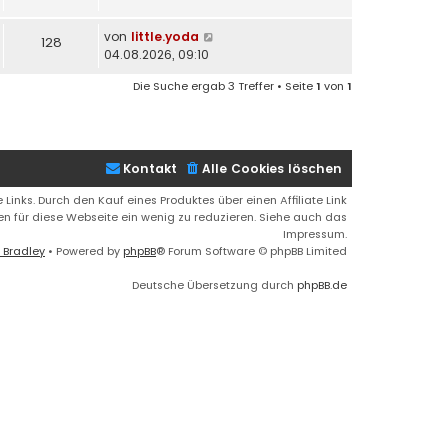
von
little.yoda
128
04.08.2026, 09:10
Die Suche ergab 3 Treffer • Seite
1
von
1
Kontakt
Alle Cookies löschen
 Links. Durch den Kauf eines Produktes über einen Affiliate Link
ren für diese Webseite ein wenig zu reduzieren. Siehe auch das
Impressum.
 Bradley
• Powered by
phpBB
® Forum Software © phpBB Limited
Deutsche Übersetzung durch
phpBB.de