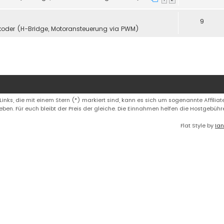
9
koder (H-Bridge, Motoransteuerung via PWM)
 Links, die mit einem Stern (*) markiert sind, kann es sich um sogenannte Affiliate
eben. Für euch bleibt der Preis der gleiche. Die Einnahmen helfen die Hostgebüh
Flat Style by
Ian