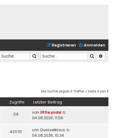
Registrieren
Anmelden
Suche
Suche
Erweiterte Suche
Die Suche ergab 3 Treffer • Seite
1
von
1
Zugriffe
Letzter Beitrag
von
little.yoda
24
04.08.2026, 11:56
von
Duesselklaus
42070
04.08.2026, 10:34