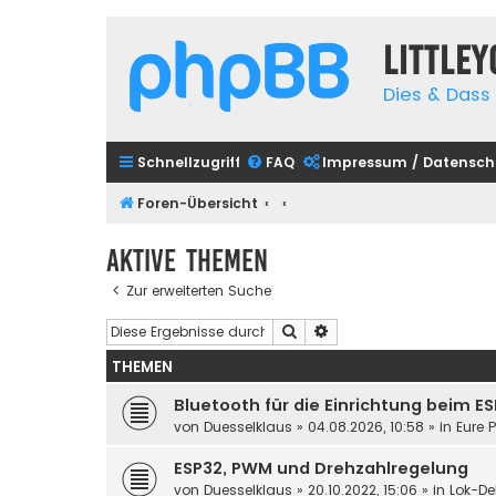
Little
Dies & Dass 
Schnellzugriff
FAQ
Impressum / Datensch
Foren-Übersicht
Aktive Themen
Zur erweiterten Suche
Suche
Erweiterte Suche
THEMEN
Bluetooth für die Einrichtung beim E
von
Duesselklaus
»
04.08.2026, 10:58
» in
Eure 
ESP32, PWM und Drehzahlregelung
von
Duesselklaus
»
20.10.2022, 15:06
» in
Lok-De