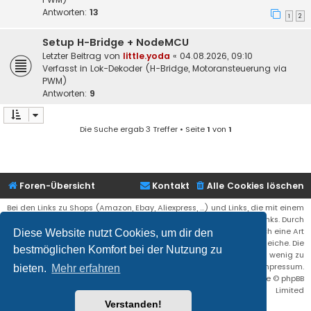
Antworten:
13
1
2
Setup H-Bridge + NodeMCU
Letzter Beitrag von
little.yoda
«
04.08.2026, 09:10
Verfasst in
Lok-Dekoder (H-Bridge, Motoransteuerung via
PWM)
Antworten:
9
Die Suche ergab 3 Treffer • Seite
1
von
1
Foren-Übersicht
Kontakt
Alle Cookies löschen
Bei den Links zu Shops (Amazon, Ebay, Aliexpress, ...) und Links, die mit einem
Stern (*) markiert sind, kann es sich um sogenannte Affiliate Links. Durch
den Kauf eines Produktes über einen Affiliate Link erhälte ich eine Art
Diese Website nutzt Cookies, um dir den
Umsatzbeteiligung gutgeschrieben. Für euch bleibt der Preis der gleiche. Die
bestmöglichen Komfort bei der Nutzung zu
Einnahmen helfen die Hostgebühren für diese Webseite ein wenig zu
reduzieren. Siehe auch das Impressum.
bieten.
Mehr erfahren
Flat Style by
Ian Bradley
• Powered by
phpBB
® Forum Software © phpBB
Limited
Verstanden!