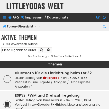
Littleyodas Welt
FAQ
Impressum / Datenschutz
S
Foren-Übersicht
u
Aktive Themen
c
Zur erweiterten Suche
h
Suche
Erweiterte Suche
e
Die Suche ergab 3 Treffer • Seite
1
von
1
Themen
Bluetooth für die Einrichtung beim ESP32
Letzter Beitrag von
little.yoda
«
04.08.2026, 11:56
Verfasst in
Eure Projekte / Anlagen / Hirngespinste
Antworten:
1
ESP32, PWM und Drehzahlregelung
Letzter Beitrag von
Duesselklaus
«
04.08.2026, 10:34
Verfasst in
Lok-Dekoder (H-Bridge, Motoransteuerung via
PWM)