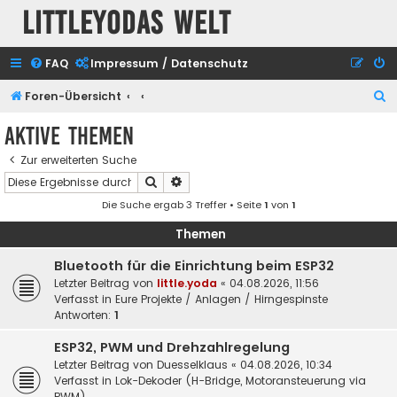
Littleyodas Welt
FAQ
Impressum / Datenschutz
S
Foren-Übersicht
u
Aktive Themen
c
Zur erweiterten Suche
h
Suche
Erweiterte Suche
e
Die Suche ergab 3 Treffer • Seite
1
von
1
Themen
Bluetooth für die Einrichtung beim ESP32
Letzter Beitrag von
little.yoda
«
04.08.2026, 11:56
Verfasst in
Eure Projekte / Anlagen / Hirngespinste
Antworten:
1
ESP32, PWM und Drehzahlregelung
Letzter Beitrag von
Duesselklaus
«
04.08.2026, 10:34
Verfasst in
Lok-Dekoder (H-Bridge, Motoransteuerung via
PWM)