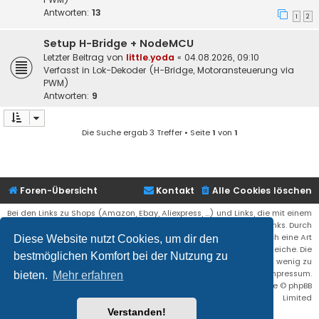
Antworten:
13
1
2
Setup H-Bridge + NodeMCU
Letzter Beitrag von
little.yoda
«
04.08.2026, 09:10
Verfasst in
Lok-Dekoder (H-Bridge, Motoransteuerung via
PWM)
Antworten:
9
Die Suche ergab 3 Treffer • Seite
1
von
1
Foren-Übersicht
Kontakt
Alle Cookies löschen
Bei den Links zu Shops (Amazon, Ebay, Aliexpress, ...) und Links, die mit einem
Stern (*) markiert sind, kann es sich um sogenannte Affiliate Links. Durch
den Kauf eines Produktes über einen Affiliate Link erhälte ich eine Art
Diese Website nutzt Cookies, um dir den
Umsatzbeteiligung gutgeschrieben. Für euch bleibt der Preis der gleiche. Die
bestmöglichen Komfort bei der Nutzung zu
Einnahmen helfen die Hostgebühren für diese Webseite ein wenig zu
reduzieren. Siehe auch das Impressum.
bieten.
Mehr erfahren
Flat Style by
Ian Bradley
• Powered by
phpBB
® Forum Software © phpBB
Limited
Verstanden!