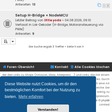
Antworten:
13
1
2
Setup H-Bridge + NodeMCU
Letzter Beitrag von
little.yoda
«
04.08.2026, 09:10
Verfasst in
Lok-Dekoder (H-Bridge, Motoransteuerung via
PWM)
Antworten:
9
Die Suche ergab 3 Treffer • Seite
1
von
1
Foren-Übersicht
Kontakt
Alle Cookies löschen
Bei den Links zu Shops (Amazon, Ebay, Aliexpress, ...) und Links, die mit einem
Stern (*) markiert sind, kann es sich um sogenannte Affiliate Links. Durch
den Kauf eines Produktes über einen Affiliate Link erhälte ich eine Art
Diese Website nutzt Cookies, um dir den
Umsatzbeteiligung gutgeschrieben. Für euch bleibt der Preis der gleiche. Die
bestmöglichen Komfort bei der Nutzung zu
Einnahmen helfen die Hostgebühren für diese Webseite ein wenig zu
reduzieren. Siehe auch das Impressum.
bieten.
Mehr erfahren
Flat Style by
Ian Bradley
• Powered by
phpBB
® Forum Software © phpBB
Limited
Verstanden!