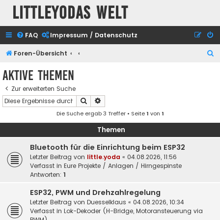
Littleyodas Welt
FAQ
Impressum / Datenschutz
S
Foren-Übersicht
u
Aktive Themen
c
Zur erweiterten Suche
h
Suche
Erweiterte Suche
e
Die Suche ergab 3 Treffer • Seite
1
von
1
Themen
Bluetooth für die Einrichtung beim ESP32
Letzter Beitrag von
little.yoda
«
04.08.2026, 11:56
Verfasst in
Eure Projekte / Anlagen / Hirngespinste
Antworten:
1
ESP32, PWM und Drehzahlregelung
Letzter Beitrag von
Duesselklaus
«
04.08.2026, 10:34
Verfasst in
Lok-Dekoder (H-Bridge, Motoransteuerung via
PWM)