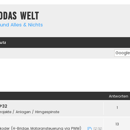
yodas Welt
und Alles & Nichts
utz
Antworten
SP32
1
Projekte / Anlagen / Hirngespinste
13
koder (H-Bridge, Motoransteuerung via PWM)
1
2