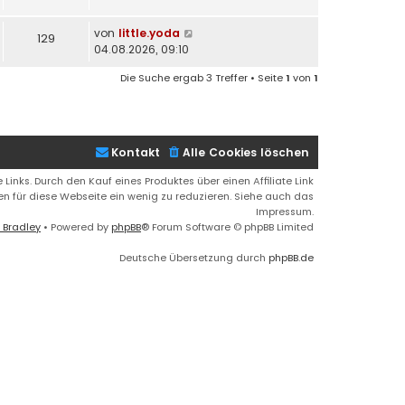
von
little.yoda
129
04.08.2026, 09:10
Die Suche ergab 3 Treffer • Seite
1
von
1
Kontakt
Alle Cookies löschen
 Links. Durch den Kauf eines Produktes über einen Affiliate Link
ren für diese Webseite ein wenig zu reduzieren. Siehe auch das
Impressum.
 Bradley
• Powered by
phpBB
® Forum Software © phpBB Limited
Deutsche Übersetzung durch
phpBB.de