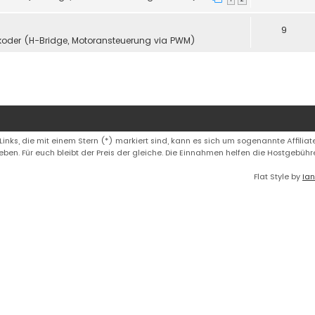
9
koder (H-Bridge, Motoransteuerung via PWM)
 Links, die mit einem Stern (*) markiert sind, kann es sich um sogenannte Affiliate
eben. Für euch bleibt der Preis der gleiche. Die Einnahmen helfen die Hostgebüh
Flat Style by
Ian