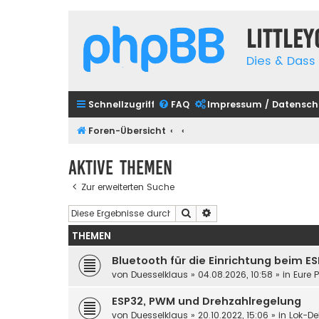
Little
Dies & Dass 
Schnellzugriff
FAQ
Impressum / Datensch
Foren-Übersicht
Aktive Themen
Zur erweiterten Suche
Suche
Erweiterte Suche
THEMEN
Bluetooth für die Einrichtung beim E
von
Duesselklaus
»
04.08.2026, 10:58
» in
Eure 
ESP32, PWM und Drehzahlregelung
von
Duesselklaus
»
20.10.2022, 15:06
» in
Lok-De