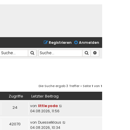
Registrieren
Anmelden
Suche
Suche
Erweiterte Suche
Die Suche ergab 3 Treffer • Seite
1
von
1
Zugriffe
Letzter Beitrag
von
little.yoda
24
04.08.2026, 11:56
von
Duesselklaus
42070
04.08.2026, 10:34