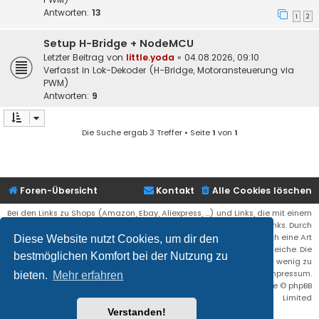
Antworten:
13
1
2
Setup H-Bridge + NodeMCU
Letzter Beitrag von
little.yoda
«
04.08.2026, 09:10
Verfasst in
Lok-Dekoder (H-Bridge, Motoransteuerung via
PWM)
Antworten:
9
Die Suche ergab 3 Treffer • Seite
1
von
1
Foren-Übersicht
Kontakt
Alle Cookies löschen
Bei den Links zu Shops (Amazon, Ebay, Aliexpress, ...) und Links, die mit einem
Stern (*) markiert sind, kann es sich um sogenannte Affiliate Links. Durch
den Kauf eines Produktes über einen Affiliate Link erhälte ich eine Art
Diese Website nutzt Cookies, um dir den
Umsatzbeteiligung gutgeschrieben. Für euch bleibt der Preis der gleiche. Die
bestmöglichen Komfort bei der Nutzung zu
Einnahmen helfen die Hostgebühren für diese Webseite ein wenig zu
reduzieren. Siehe auch das Impressum.
bieten.
Mehr erfahren
Flat Style by
Ian Bradley
• Powered by
phpBB
® Forum Software © phpBB
Limited
Verstanden!