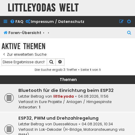
Littleyodas Welt
FAQ
Impressum / Datenschutz
S
Foren-Übersicht
u
Aktive Themen
c
Zur erweiterten Suche
h
Suche
Erweiterte Suche
e
Die Suche ergab 3 Treffer • Seite
1
von
1
Themen
Bluetooth für die Einrichtung beim ESP32
Letzter Beitrag von
little.yoda
«
04.08.2026, 11:56
Verfasst in
Eure Projekte / Anlagen / Hirngespinste
Antworten:
1
ESP32, PWM und Drehzahlregelung
Letzter Beitrag von
Duesselklaus
«
04.08.2026, 10:34
Verfasst in
Lok-Dekoder (H-Bridge, Motoransteuerung via
PWM)