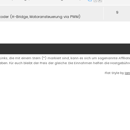
9
koder (H-Bridge, Motoransteuerung via PWM)
 Links, die mit einem Stern (*) markiert sind, kann es sich um sogenannte Affiliate
eben. Für euch bleibt der Preis der gleiche. Die Einnahmen helfen die Hostgebüh
Flat Style by
Ian