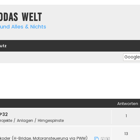
yodas Welt
und Alles & Nichts
utz
Antworten
SP32
1
Projekte / Anlagen / Hirngespinste
13
koder (H-Bridge, Motoransteuerung via PWM)
1
2