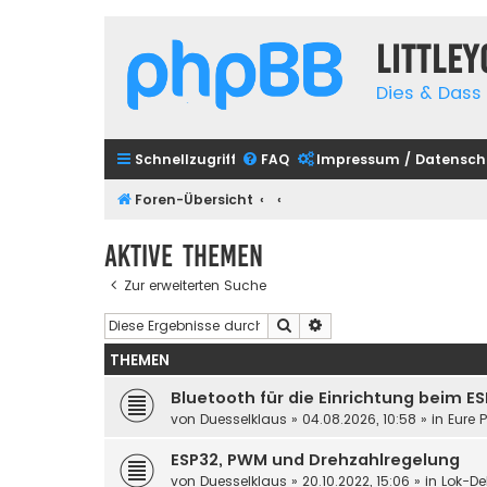
Little
Dies & Dass 
Schnellzugriff
FAQ
Impressum / Datensch
Foren-Übersicht
Aktive Themen
Zur erweiterten Suche
Suche
Erweiterte Suche
THEMEN
Bluetooth für die Einrichtung beim E
von
Duesselklaus
»
04.08.2026, 10:58
» in
Eure 
ESP32, PWM und Drehzahlregelung
von
Duesselklaus
»
20.10.2022, 15:06
» in
Lok-De