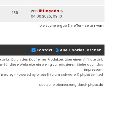
von
little.yoda
136
04.08.2026, 09:10
Die Suche ergab 3 Treffer • Seite
1
von
1
Kontakt
Alle Cookies löschen
 Links. Durch den Kauf eines Produktes über einen Affiliate Link
ren für diese Webseite ein wenig zu reduzieren. Siehe auch das
Impressum.
 Bradley
• Powered by
phpBB
® Forum Software © phpBB Limited
Deutsche Übersetzung durch
phpBB.de