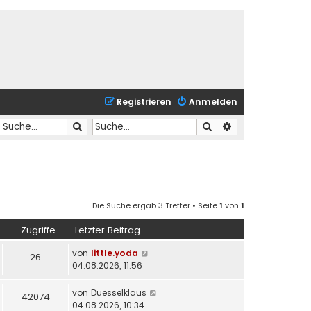
Registrieren
Anmelden
Suche
Suche
Erweiterte Suche
Die Suche ergab 3 Treffer • Seite
1
von
1
Zugriffe
Letzter Beitrag
von
little.yoda
26
04.08.2026, 11:56
von
Duesselklaus
42074
04.08.2026, 10:34