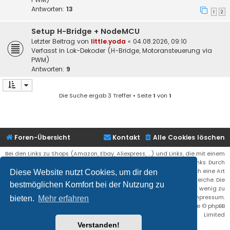
Antworten:
13
1
2
Setup H-Bridge + NodeMCU
Letzter Beitrag von
little.yoda
«
04.08.2026, 09:10
Verfasst in
Lok-Dekoder (H-Bridge, Motoransteuerung via
PWM)
Antworten:
9
Die Suche ergab 3 Treffer • Seite
1
von
1
Foren-Übersicht
Kontakt
Alle Cookies löschen
Bei den Links zu Shops (Amazon, Ebay, Aliexpress, ...) und Links, die mit einem
Stern (*) markiert sind, kann es sich um sogenannte Affiliate Links. Durch
den Kauf eines Produktes über einen Affiliate Link erhälte ich eine Art
Diese Website nutzt Cookies, um dir den
Umsatzbeteiligung gutgeschrieben. Für euch bleibt der Preis der gleiche. Die
bestmöglichen Komfort bei der Nutzung zu
Einnahmen helfen die Hostgebühren für diese Webseite ein wenig zu
reduzieren. Siehe auch das Impressum.
bieten.
Mehr erfahren
Flat Style by
Ian Bradley
• Powered by
phpBB
® Forum Software © phpBB
Limited
Verstanden!