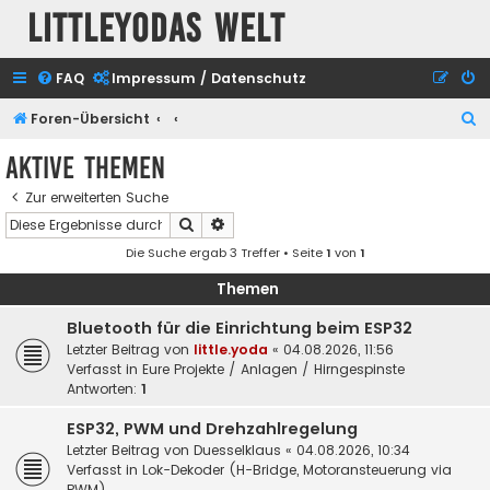
Littleyodas Welt
FAQ
Impressum / Datenschutz
S
Foren-Übersicht
u
Aktive Themen
c
Zur erweiterten Suche
h
Suche
Erweiterte Suche
e
Die Suche ergab 3 Treffer • Seite
1
von
1
Themen
Bluetooth für die Einrichtung beim ESP32
Letzter Beitrag von
little.yoda
«
04.08.2026, 11:56
Verfasst in
Eure Projekte / Anlagen / Hirngespinste
Antworten:
1
ESP32, PWM und Drehzahlregelung
Letzter Beitrag von
Duesselklaus
«
04.08.2026, 10:34
Verfasst in
Lok-Dekoder (H-Bridge, Motoransteuerung via
PWM)