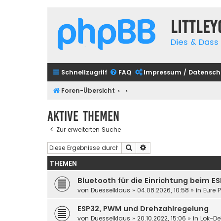
Little
Dies & Dass 
Schnellzugriff
FAQ
Impressum / Datensch
Foren-Übersicht
Aktive Themen
Zur erweiterten Suche
Suche
Erweiterte Suche
THEMEN
Bluetooth für die Einrichtung beim E
von
Duesselklaus
»
04.08.2026, 10:58
» in
Eure 
ESP32, PWM und Drehzahlregelung
von
Duesselklaus
»
20.10.2022, 15:06
» in
Lok-De