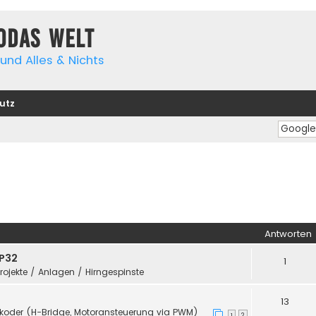
yodas Welt
und Alles & Nichts
utz
Antworten
SP32
1
Projekte / Anlagen / Hirngespinste
13
koder (H-Bridge, Motoransteuerung via PWM)
1
2