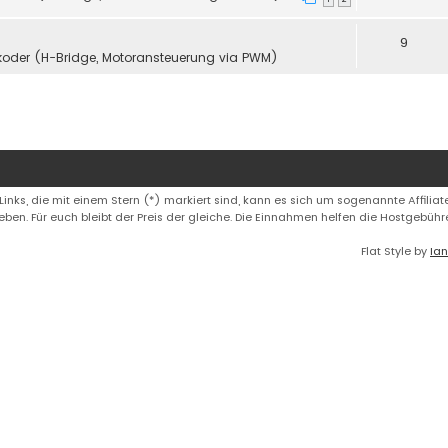
9
koder (H-Bridge, Motoransteuerung via PWM)
 Links, die mit einem Stern (*) markiert sind, kann es sich um sogenannte Affiliate
eben. Für euch bleibt der Preis der gleiche. Die Einnahmen helfen die Hostgebüh
Flat Style by
Ian