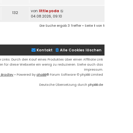
von
little.yoda
132
04.08.2026, 09:10
Die Suche ergab 3 Treffer • Seite
1
von
1
Kontakt
Alle Cookies löschen
 Links. Durch den Kauf eines Produktes über einen Affiliate Link
ren für diese Webseite ein wenig zu reduzieren. Siehe auch das
Impressum.
 Bradley
• Powered by
phpBB
® Forum Software © phpBB Limited
Deutsche Übersetzung durch
phpBB.de