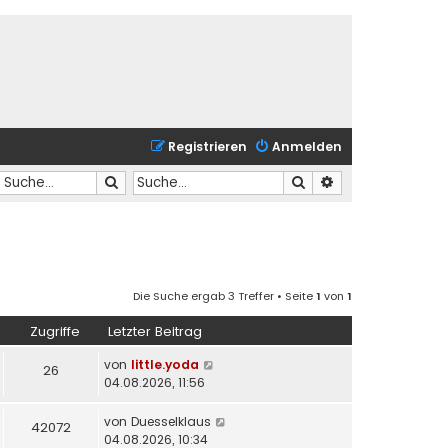
Registrieren
Anmelden
Suche
Suche
Erweiterte Suche
Die Suche ergab 3 Treffer • Seite
1
von
1
Zugriffe
Letzter Beitrag
von
little.yoda
26
04.08.2026, 11:56
von
Duesselklaus
42072
04.08.2026, 10:34