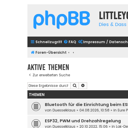
Little
Dies & Dass 
Schnellzugriff
FAQ
Impressum / Datensch
Foren-Übersicht
Aktive Themen
Zur erweiterten Suche
Suche
Erweiterte Suche
THEMEN
Bluetooth für die Einrichtung beim E
von
Duesselklaus
»
04.08.2026, 10:58
» in
Eure 
ESP32, PWM und Drehzahlregelung
von
Duesselklaus
»
20.10.2022, 15:06
» in
Lok-De