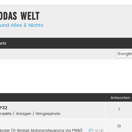
yodas Welt
und Alles & Nichts
utz
Antworten
SP32
1
Projekte / Anlagen / Hirngespinste
13
koder (H-Bridge, Motoransteuerung via PWM)
1
2