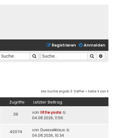
Registrieren
Anmelden
Suche
Suche
Erweiterte Suche
Die Suche ergab 3 Treffer • Seite
1
von
1
Zugriffe
Letzter Beitrag
von
little.yoda
26
04.08.2026, 11:56
von
Duesselklaus
42074
04.08.2026, 10:34