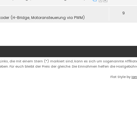
9
koder (H-Bridge, Motoransteuerung via PWM)
 Links, die mit einem Stern (*) markiert sind, kann es sich um sogenannte Affiliate
eben. Für euch bleibt der Preis der gleiche. Die Einnahmen helfen die Hostgebüh
Flat Style by
Ian