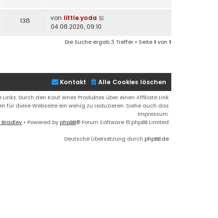
von
little.yoda
138
04.08.2026, 09:10
Die Suche ergab 3 Treffer • Seite
1
von
1
Kontakt
Alle Cookies löschen
 Links. Durch den Kauf eines Produktes über einen Affiliate Link
ren für diese Webseite ein wenig zu reduzieren. Siehe auch das
Impressum.
 Bradley
• Powered by
phpBB
® Forum Software © phpBB Limited
Deutsche Übersetzung durch
phpBB.de