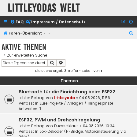
Littleyodas Welt
FAQ
Impressum / Datenschutz
S
Foren-Übersicht
u
Aktive Themen
c
Zur erweiterten Suche
h
Suche
Erweiterte Suche
e
Die Suche ergab 3 Treffer • Seite
1
von
1
Themen
Bluetooth für die Einrichtung beim ESP32
Letzter Beitrag von
little.yoda
«
04.08.2026, 11:56
Verfasst in
Eure Projekte / Anlagen / Hirngespinste
Antworten:
1
ESP32, PWM und Drehzahlregelung
Letzter Beitrag von
Duesselklaus
«
04.08.2026, 10:34
Verfasst in
Lok-Dekoder (H-Bridge, Motoransteuerung via
PWM)