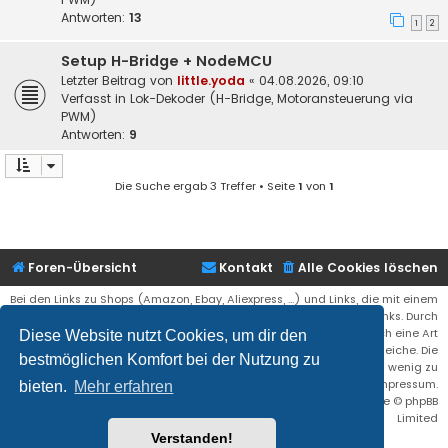
Antworten:
13
1
2
Setup H-Bridge + NodeMCU
Letzter Beitrag von
little.yoda
«
04.08.2026, 09:10
Verfasst in
Lok-Dekoder (H-Bridge, Motoransteuerung via
PWM)
Antworten:
9
Die Suche ergab 3 Treffer • Seite
1
von
1
Foren-Übersicht
Kontakt
Alle Cookies löschen
Bei den Links zu Shops (Amazon, Ebay, Aliexpress, ...) und Links, die mit einem
Stern (*) markiert sind, kann es sich um sogenannte Affiliate Links. Durch
den Kauf eines Produktes über einen Affiliate Link erhälte ich eine Art
Diese Website nutzt Cookies, um dir den
Umsatzbeteiligung gutgeschrieben. Für euch bleibt der Preis der gleiche. Die
bestmöglichen Komfort bei der Nutzung zu
Einnahmen helfen die Hostgebühren für diese Webseite ein wenig zu
reduzieren. Siehe auch das Impressum.
bieten.
Mehr erfahren
Flat Style by
Ian Bradley
• Powered by
phpBB
® Forum Software © phpBB
Limited
Verstanden!