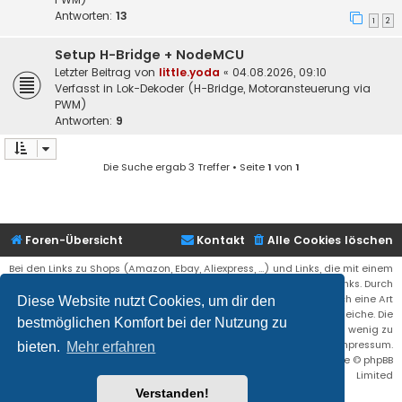
Antworten:
13
1
2
Setup H-Bridge + NodeMCU
Letzter Beitrag von
little.yoda
«
04.08.2026, 09:10
Verfasst in
Lok-Dekoder (H-Bridge, Motoransteuerung via
PWM)
Antworten:
9
Die Suche ergab 3 Treffer • Seite
1
von
1
Foren-Übersicht
Kontakt
Alle Cookies löschen
Bei den Links zu Shops (Amazon, Ebay, Aliexpress, ...) und Links, die mit einem
Stern (*) markiert sind, kann es sich um sogenannte Affiliate Links. Durch
den Kauf eines Produktes über einen Affiliate Link erhälte ich eine Art
Diese Website nutzt Cookies, um dir den
Umsatzbeteiligung gutgeschrieben. Für euch bleibt der Preis der gleiche. Die
bestmöglichen Komfort bei der Nutzung zu
Einnahmen helfen die Hostgebühren für diese Webseite ein wenig zu
reduzieren. Siehe auch das Impressum.
bieten.
Mehr erfahren
Flat Style by
Ian Bradley
• Powered by
phpBB
® Forum Software © phpBB
Limited
Verstanden!