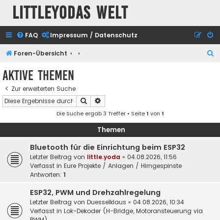
Littleyodas Welt
FAQ
Impressum / Datenschutz
S
Foren-Übersicht
u
Aktive Themen
c
Zur erweiterten Suche
h
Suche
Erweiterte Suche
e
Die Suche ergab 3 Treffer • Seite
1
von
1
Themen
Bluetooth für die Einrichtung beim ESP32
Letzter Beitrag von
little.yoda
«
04.08.2026, 11:56
Verfasst in
Eure Projekte / Anlagen / Hirngespinste
Antworten:
1
ESP32, PWM und Drehzahlregelung
Letzter Beitrag von
Duesselklaus
«
04.08.2026, 10:34
Verfasst in
Lok-Dekoder (H-Bridge, Motoransteuerung via
PWM)