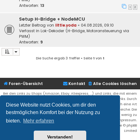
Antworten:
13
1
2
Setup H-Bridge + NodeMCU
Letzter Beitrag von
little.yoda
«
04.08.2026, 09:10
Verfasst in
Lok-Dekoder (H-Bridge, Motoransteuerung via
PWM)
Antworten:
9
Die Suche ergab 3 Treffer • Seite
1
von
1
Foren-Übersicht
Kontakt
Alle Cookies löschen
Bei den Links zu Shops (Amazon, Ebay, Aliexpress, ...) und Links, die mit einem
Stern (*) markiert sind, kann es sich um sogenannte Affiliate Links. Durch
den Kauf eines Produktes über einen Affiliate Link erhälte ich eine Art
Diese Website nutzt Cookies, um dir den
Umsatzbeteiligung gutgeschrieben. Für euch bleibt der Preis der gleiche. Die
bestmöglichen Komfort bei der Nutzung zu
Einnahmen helfen die Hostgebühren für diese Webseite ein wenig zu
reduzieren. Siehe auch das Impressum.
bieten.
Mehr erfahren
Flat Style by
Ian Bradley
• Powered by
phpBB
® Forum Software © phpBB
Limited
Verstanden!