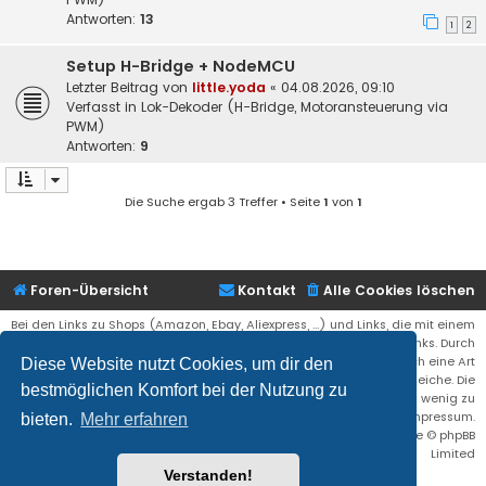
Antworten:
13
1
2
Setup H-Bridge + NodeMCU
Letzter Beitrag von
little.yoda
«
04.08.2026, 09:10
Verfasst in
Lok-Dekoder (H-Bridge, Motoransteuerung via
PWM)
Antworten:
9
Die Suche ergab 3 Treffer • Seite
1
von
1
Foren-Übersicht
Kontakt
Alle Cookies löschen
Bei den Links zu Shops (Amazon, Ebay, Aliexpress, ...) und Links, die mit einem
Stern (*) markiert sind, kann es sich um sogenannte Affiliate Links. Durch
den Kauf eines Produktes über einen Affiliate Link erhälte ich eine Art
Diese Website nutzt Cookies, um dir den
Umsatzbeteiligung gutgeschrieben. Für euch bleibt der Preis der gleiche. Die
bestmöglichen Komfort bei der Nutzung zu
Einnahmen helfen die Hostgebühren für diese Webseite ein wenig zu
reduzieren. Siehe auch das Impressum.
bieten.
Mehr erfahren
Flat Style by
Ian Bradley
• Powered by
phpBB
® Forum Software © phpBB
Limited
Verstanden!