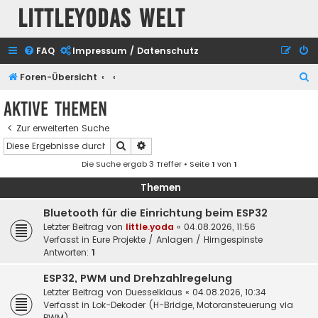
Littleyodas Welt
FAQ
Impressum / Datenschutz
S
Foren-Übersicht
u
Aktive Themen
c
Zur erweiterten Suche
h
Suche
Erweiterte Suche
e
Die Suche ergab 3 Treffer • Seite
1
von
1
Themen
Bluetooth für die Einrichtung beim ESP32
Letzter Beitrag von
little.yoda
«
04.08.2026, 11:56
Verfasst in
Eure Projekte / Anlagen / Hirngespinste
Antworten:
1
ESP32, PWM und Drehzahlregelung
Letzter Beitrag von
Duesselklaus
«
04.08.2026, 10:34
Verfasst in
Lok-Dekoder (H-Bridge, Motoransteuerung via
PWM)