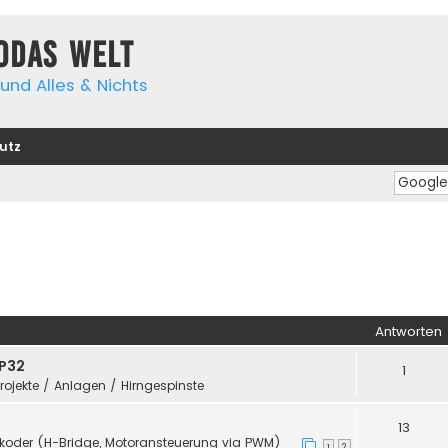
yodas Welt
und Alles & Nichts
utz
Antworten
SP32
1
Projekte / Anlagen / Hirngespinste
13
koder (H-Bridge, Motoransteuerung via PWM)
1
2