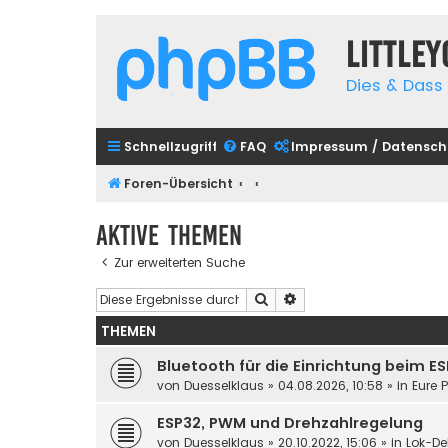
Little
Dies & Dass 
Schnellzugriff
FAQ
Impressum / Datensch
Foren-Übersicht
Aktive Themen
Zur erweiterten Suche
Suche
Erweiterte Suche
THEMEN
Bluetooth für die Einrichtung beim E
von
Duesselklaus
»
04.08.2026, 10:58
» in
Eure 
ESP32, PWM und Drehzahlregelung
von
Duesselklaus
»
20.10.2022, 15:06
» in
Lok-De