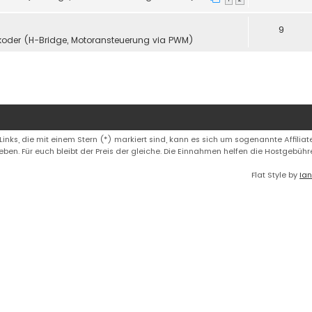
9
koder (H-Bridge, Motoransteuerung via PWM)
 Links, die mit einem Stern (*) markiert sind, kann es sich um sogenannte Affiliate
eben. Für euch bleibt der Preis der gleiche. Die Einnahmen helfen die Hostgebüh
Flat Style by
Ian