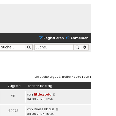
Registrieren
Anmelden
Suche
Suche
Erweiterte Suche
Die Suche ergab 3 Treffer • Seite
1
von
1
Zugriffe
Letzter Beitrag
von
little.yoda
26
04.08.2026, 11:56
von
Duesselklaus
42073
04.08.2026, 10:34