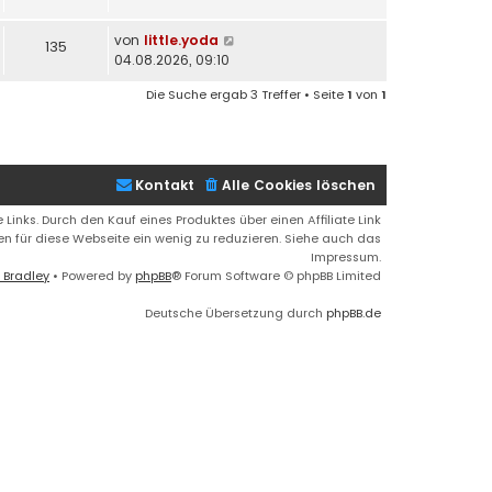
von
little.yoda
135
04.08.2026, 09:10
Die Suche ergab 3 Treffer • Seite
1
von
1
Kontakt
Alle Cookies löschen
 Links. Durch den Kauf eines Produktes über einen Affiliate Link
ren für diese Webseite ein wenig zu reduzieren. Siehe auch das
Impressum.
 Bradley
• Powered by
phpBB
® Forum Software © phpBB Limited
Deutsche Übersetzung durch
phpBB.de