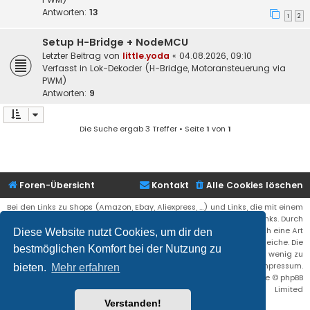
Antworten:
13
1
2
Setup H-Bridge + NodeMCU
Letzter Beitrag von
little.yoda
«
04.08.2026, 09:10
Verfasst in
Lok-Dekoder (H-Bridge, Motoransteuerung via
PWM)
Antworten:
9
Die Suche ergab 3 Treffer • Seite
1
von
1
Foren-Übersicht
Kontakt
Alle Cookies löschen
Bei den Links zu Shops (Amazon, Ebay, Aliexpress, ...) und Links, die mit einem
Stern (*) markiert sind, kann es sich um sogenannte Affiliate Links. Durch
den Kauf eines Produktes über einen Affiliate Link erhälte ich eine Art
Diese Website nutzt Cookies, um dir den
Umsatzbeteiligung gutgeschrieben. Für euch bleibt der Preis der gleiche. Die
bestmöglichen Komfort bei der Nutzung zu
Einnahmen helfen die Hostgebühren für diese Webseite ein wenig zu
reduzieren. Siehe auch das Impressum.
bieten.
Mehr erfahren
Flat Style by
Ian Bradley
• Powered by
phpBB
® Forum Software © phpBB
Limited
Verstanden!