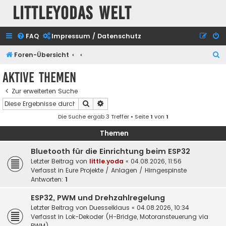
Littleyodas Welt
FAQ
Impressum / Datenschutz
S
Foren-Übersicht
u
Aktive Themen
c
Zur erweiterten Suche
h
Suche
Erweiterte Suche
e
Die Suche ergab 3 Treffer • Seite
1
von
1
Themen
Bluetooth für die Einrichtung beim ESP32
Letzter Beitrag von
little.yoda
«
04.08.2026, 11:56
Verfasst in
Eure Projekte / Anlagen / Hirngespinste
Antworten:
1
ESP32, PWM und Drehzahlregelung
Letzter Beitrag von
Duesselklaus
«
04.08.2026, 10:34
Verfasst in
Lok-Dekoder (H-Bridge, Motoransteuerung via
PWM)