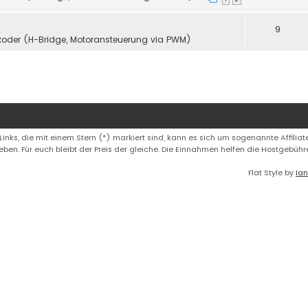
9
koder (H-Bridge, Motoransteuerung via PWM)
 Links, die mit einem Stern (*) markiert sind, kann es sich um sogenannte Affiliate
eben. Für euch bleibt der Preis der gleiche. Die Einnahmen helfen die Hostgebüh
Flat Style by
Ian