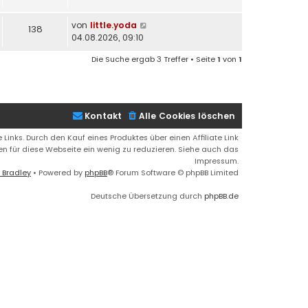
von
little.yoda
138
04.08.2026, 09:10
Die Suche ergab 3 Treffer • Seite
1
von
1
Kontakt
Alle Cookies löschen
 Links. Durch den Kauf eines Produktes über einen Affiliate Link
ren für diese Webseite ein wenig zu reduzieren. Siehe auch das
Impressum.
 Bradley
• Powered by
phpBB
® Forum Software © phpBB Limited
Deutsche Übersetzung durch
phpBB.de