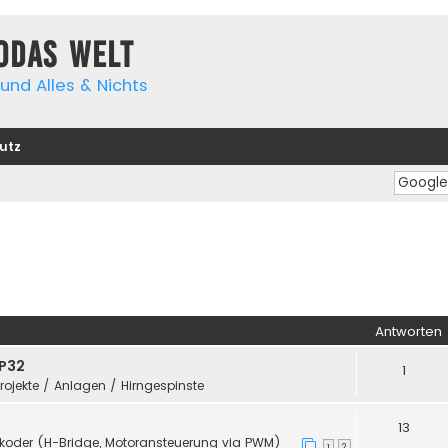
yodas Welt
und Alles & Nichts
utz
Antworten
SP32
1
Projekte / Anlagen / Hirngespinste
13
koder (H-Bridge, Motoransteuerung via PWM)
1
2