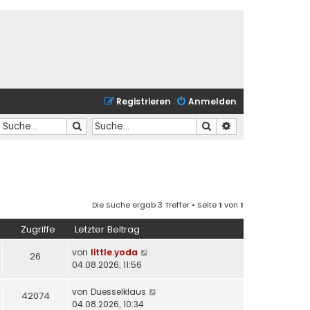
Registrieren
Anmelden
Suche
Suche
Erweiterte Suche
Die Suche ergab 3 Treffer • Seite
1
von
1
Zugriffe
Letzter Beitrag
von
little.yoda
26
04.08.2026, 11:56
von
Duesselklaus
42074
04.08.2026, 10:34