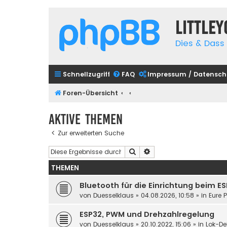
Little
Dies & Dass 
Schnellzugriff
FAQ
Impressum / Datensch
Foren-Übersicht
Aktive Themen
Zur erweiterten Suche
Suche
Erweiterte Suche
THEMEN
Bluetooth für die Einrichtung beim E
von
Duesselklaus
»
04.08.2026, 10:58
» in
Eure 
ESP32, PWM und Drehzahlregelung
von
Duesselklaus
»
20.10.2022, 15:06
» in
Lok-De