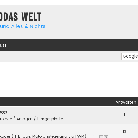
yodas Welt
und Alles & Nichts
utz
Antworten
SP32
1
Projekte / Anlagen / Hirngespinste
13
koder (H-Bridge, Motoransteuerung via PWM)
1
2