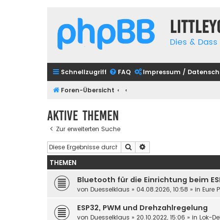
Little
Dies & Dass 
Schnellzugriff
FAQ
Impressum / Datensch
Foren-Übersicht
Aktive Themen
Zur erweiterten Suche
Suche
Erweiterte Suche
THEMEN
Bluetooth für die Einrichtung beim E
von
Duesselklaus
»
04.08.2026, 10:58
» in
Eure 
ESP32, PWM und Drehzahlregelung
von
Duesselklaus
»
20.10.2022, 15:06
» in
Lok-De