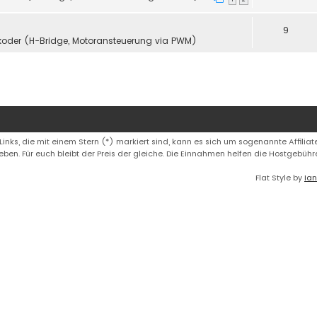
9
koder (H-Bridge, Motoransteuerung via PWM)
 Links, die mit einem Stern (*) markiert sind, kann es sich um sogenannte Affiliate
eben. Für euch bleibt der Preis der gleiche. Die Einnahmen helfen die Hostgebüh
Flat Style by
Ian