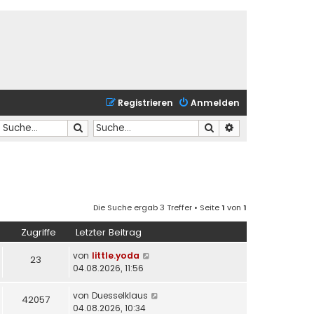
Registrieren
Anmelden
Suche
Suche
Erweiterte Suche
Die Suche ergab 3 Treffer • Seite
1
von
1
Zugriffe
Letzter Beitrag
von
little.yoda
23
04.08.2026, 11:56
von
Duesselklaus
42057
04.08.2026, 10:34