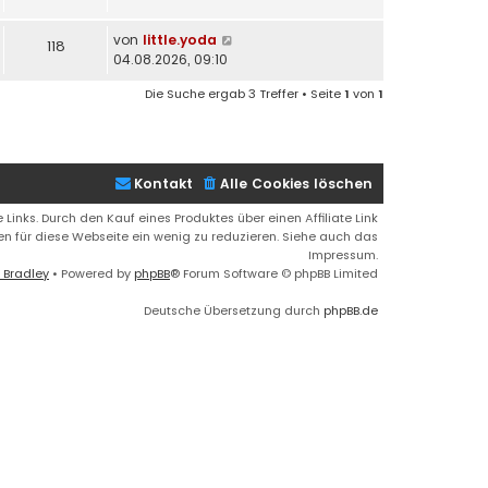
von
little.yoda
118
04.08.2026, 09:10
Die Suche ergab 3 Treffer • Seite
1
von
1
Kontakt
Alle Cookies löschen
 Links. Durch den Kauf eines Produktes über einen Affiliate Link
ren für diese Webseite ein wenig zu reduzieren. Siehe auch das
Impressum.
 Bradley
• Powered by
phpBB
® Forum Software © phpBB Limited
Deutsche Übersetzung durch
phpBB.de