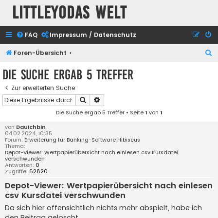
Littleyodas Welt
FAQ
Impressum / Datenschutz
S
Foren-Übersicht
u
Die Suche ergab 5 Treffer
c
Zur erweiterten Suche
h
Suche
Erweiterte Suche
e
Die Suche ergab 5 Treffer • Seite
1
von
1
von
DauIchbin
04.02.2024, 10:35
Forum:
Erweiterung für Banking-Software Hibiscus
Thema:
Depot-Viewer: Wertpapierübersicht nach einlesen csv Kursdatei
verschwunden
Antworten:
0
Zugriffe:
62820
Depot-Viewer: Wertpapierübersicht nach einlesen
csv Kursdatei verschwunden
Da sich hier offensichtlich nichts mehr abspielt, habe ich
den Beitrag gelöscht.