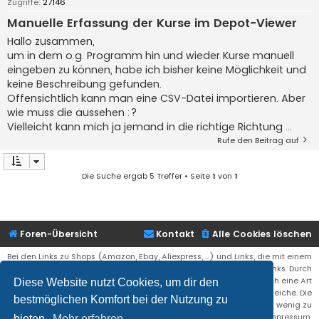
Zugriffe:
27146
Manuelle Erfassung der Kurse im Depot-Viewer
Hallo zusammen,
um in dem o.g. Programm hin und wieder Kurse manuell
eingeben zu können, habe ich bisher keine Möglichkeit und
keine Beschreibung gefunden.
Offensichtlich kann man eine CSV-Datei importieren. Aber
wie muss die aussehen :?
Vielleicht kann mich ja jemand in die richtige Richtung ...
Rufe den Beitrag auf
Die Suche ergab 5 Treffer • Seite
1
von
1
Foren-Übersicht
Kontakt
Alle Cookies löschen
Bei den Links zu Shops (Amazon, Ebay, Aliexpress, ...) und Links, die mit einem
Stern (*) markiert sind, kann es sich um sogenannte Affiliate Links. Durch
den Kauf eines Produktes über einen Affiliate Link erhälte ich eine Art
Diese Website nutzt Cookies, um dir den
Umsatzbeteiligung gutgeschrieben. Für euch bleibt der Preis der gleiche. Die
bestmöglichen Komfort bei der Nutzung zu
Einnahmen helfen die Hostgebühren für diese Webseite ein wenig zu
reduzieren. Siehe auch das Impressum.
bieten.
Mehr erfahren