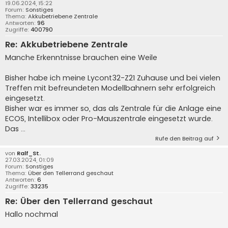
19.06.2024, 15:22
Forum:
Sonstiges
Thema:
Akkubetriebene Zentrale
Antworten:
96
Zugriffe:
400790
Re: Akkubetriebene Zentrale
Manche Erkenntnisse brauchen eine Weile
Bisher habe ich meine Lycont32-Z21 Zuhause und bei vielen
Treffen mit befreundeten Modellbahnern sehr erfolgreich
eingesetzt.
Bisher war es immer so, das als Zentrale für die Anlage eine
ECOS, Intellibox oder Pro-Mauszentrale eingesetzt wurde.
Das ...
Rufe den Beitrag auf
von
Ralf_St.
27.03.2024, 01:09
Forum:
Sonstiges
Thema:
Über den Tellerrand geschaut
Antworten:
6
Zugriffe:
33235
Re: Über den Tellerrand geschaut
Hallo nochmal