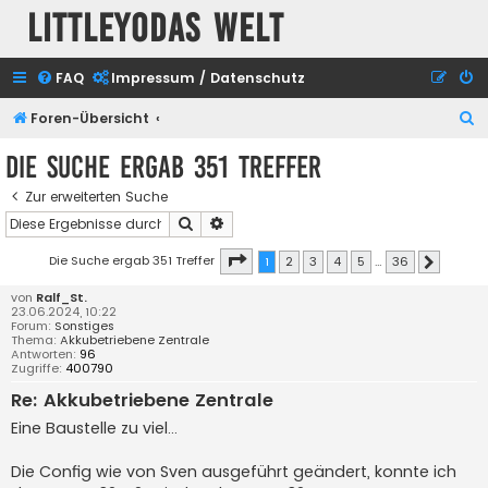
Littleyodas Welt
FAQ
Impressum / Datenschutz
S
Foren-Übersicht
u
Die Suche ergab 351 Treffer
c
Zur erweiterten Suche
h
Suche
Erweiterte Suche
e
Seite
1
von
36
Die Suche ergab 351 Treffer
1
2
3
4
5
…
36
Nächste
von
Ralf_St.
23.06.2024, 10:22
Forum:
Sonstiges
Thema:
Akkubetriebene Zentrale
Antworten:
96
Zugriffe:
400790
Re: Akkubetriebene Zentrale
Eine Baustelle zu viel...
Die Config wie von Sven ausgeführt geändert, konnte ich