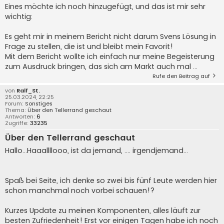
Eines möchte ich noch hinzugefügt, und das ist mir sehr
wichtig:
Es geht mir in meinem Bericht nicht darum Svens Lösung in
Frage zu stellen, die ist und bleibt mein Favorit!
Mit dem Bericht wollte ich einfach nur meine Begeisterung
zum Ausdruck bringen, das sich am Markt auch mal ...
Rufe den Beitrag auf
von
Ralf_St.
25.03.2024, 22:25
Forum:
Sonstiges
Thema:
Über den Tellerrand geschaut
Antworten:
6
Zugriffe:
33235
Über den Tellerrand geschaut
Hallo...Haaallllooo, ist da jemand, .... irgendjemand...
Spaß bei Seite, ich denke so zwei bis fünf Leute werden hier
schon manchmal noch vorbei schauen!?
Kurzes Update zu meinen Komponenten, alles läuft zur
besten Zufriedenheit! Erst vor einigen Tagen habe ich noch