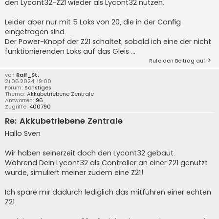
den Lycont32-Z21 wieder als Lycont32 nutzen.
Leider aber nur mit 5 Loks von 20, die in der Config
eingetragen sind.
Der Power-Knopf der Z21 schaltet, sobald ich eine der nicht
funktionierenden Loks auf das Gleis ...
Rufe den Beitrag auf
von
Ralf_St.
21.06.2024, 19:00
Forum:
Sonstiges
Thema:
Akkubetriebene Zentrale
Antworten:
96
Zugriffe:
400790
Re: Akkubetriebene Zentrale
Hallo Sven
Wir haben seinerzeit doch den Lycont32 gebaut.
Während Dein Lycont32 als Controller an einer Z21 genutzt
wurde, simuliert meiner zudem eine Z21!
Ich spare mir dadurch lediglich das mitführen einer echten
Z21.