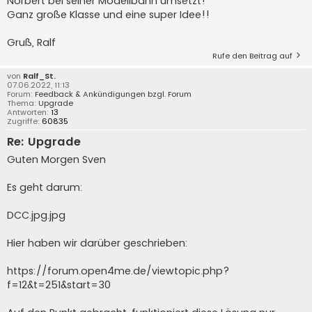
Norbert bei seiner Modellbahn umsetzt!
Ganz große Klasse und eine super Idee!!
Gruß, Ralf
Rufe den Beitrag auf
von
Ralf_St.
07.06.2022, 11:13
Forum:
Feedback & Ankündigungen bzgl. Forum
Thema:
Upgrade
Antworten:
13
Zugriffe:
60835
Re: Upgrade
Guten Morgen Sven
Es geht darum:
DCC.jpg.jpg
Hier haben wir darüber geschrieben:
https://forum.open4me.de/viewtopic.php?
f=12&t=251&start=30