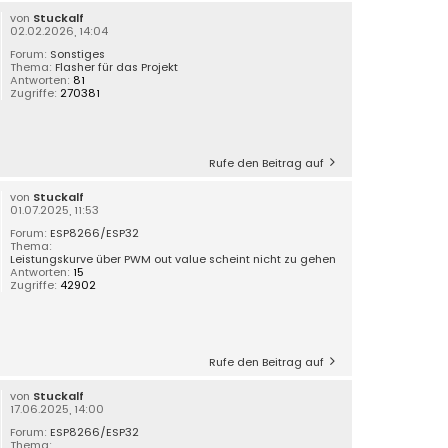
von
Stuckalf
02.02.2026, 14:04
Forum:
Sonstiges
Thema:
Flasher für das Projekt
Antworten:
81
Zugriffe:
270381
Rufe den Beitrag auf
von
Stuckalf
01.07.2025, 11:53
Forum:
ESP8266/ESP32
Thema:
Leistungskurve über PWM out value scheint nicht zu gehen
Antworten:
15
Zugriffe:
42902
Rufe den Beitrag auf
von
Stuckalf
17.06.2025, 14:00
Forum:
ESP8266/ESP32
Thema: