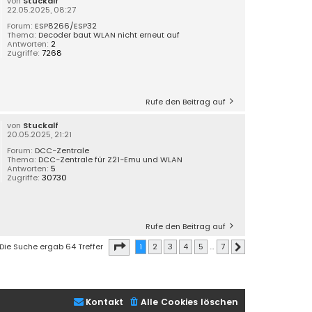
von
Stuckalf
22.05.2025, 08:27
Forum:
ESP8266/ESP32
Thema:
Decoder baut WLAN nicht erneut auf
Antworten:
2
Zugriffe:
7268
Rufe den Beitrag auf
von
Stuckalf
20.05.2025, 21:21
Forum:
DCC-Zentrale
Thema:
DCC-Zentrale für Z21-Emu und WLAN
Antworten:
5
Zugriffe:
30730
Rufe den Beitrag auf
Seite
1
von
7
Die Suche ergab 64 Treffer
1
2
3
4
5
…
7
Nächste
Kontakt
Alle Cookies löschen