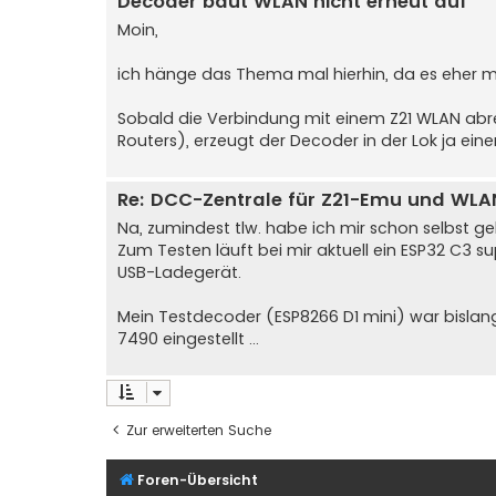
Decoder baut WLAN nicht erneut auf
Moin,
ich hänge das Thema mal hierhin, da es eher m
Sobald die Verbindung mit einem Z21 WLAN abrei
Routers), erzeugt der Decoder in der Lok ja einen
Re: DCC-Zentrale für Z21-Emu und WLA
Na, zumindest tlw. habe ich mir schon selbst ge
Zum Testen läuft bei mir aktuell ein ESP32 C3 s
USB-Ladegerät.
Mein Testdecoder (ESP8266 D1 mini) war bislang
7490 eingestellt ...
Zur erweiterten Suche
Foren-Übersicht