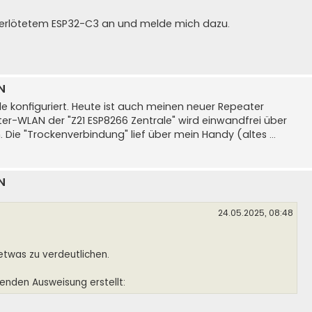
verlötetem ESP32-C3 an und melde mich dazu.
N
le konfiguriert. Heute ist auch meinen neuer Repeater
r-WLAN der "Z21 ESP8266 Zentrale" wird einwandfrei über
ie "Trockenverbindung" lief über mein Handy (altes ...
N
24.05.2025, 08:48
m etwas zu verdeutlichen.
enden Ausweisung erstellt: