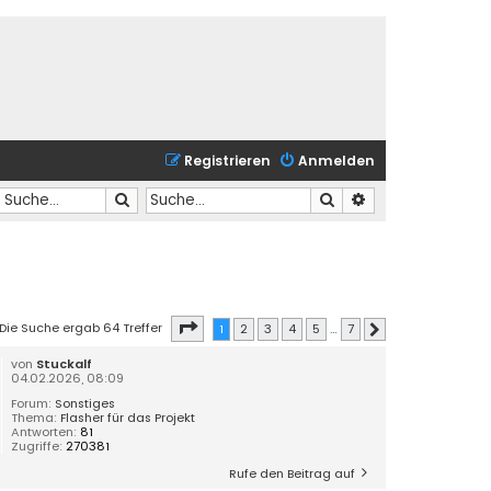
Registrieren
Anmelden
Suche
Suche
Erweiterte Suche
Seite
1
von
7
Die Suche ergab 64 Treffer
1
2
3
4
5
…
7
Nächste
von
Stuckalf
04.02.2026, 08:09
Forum:
Sonstiges
Thema:
Flasher für das Projekt
Antworten:
81
Zugriffe:
270381
Rufe den Beitrag auf