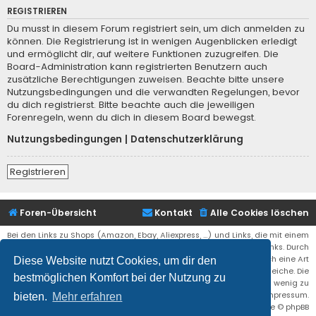
REGISTRIEREN
Du musst in diesem Forum registriert sein, um dich anmelden zu
können. Die Registrierung ist in wenigen Augenblicken erledigt
und ermöglicht dir, auf weitere Funktionen zuzugreifen. Die
Board-Administration kann registrierten Benutzern auch
zusätzliche Berechtigungen zuweisen. Beachte bitte unsere
Nutzungsbedingungen und die verwandten Regelungen, bevor
du dich registrierst. Bitte beachte auch die jeweiligen
Forenregeln, wenn du dich in diesem Board bewegst.
Nutzungsbedingungen
|
Datenschutzerklärung
Registrieren
Foren-Übersicht
Kontakt
Alle Cookies löschen
Bei den Links zu Shops (Amazon, Ebay, Aliexpress, ...) und Links, die mit einem
Stern (*) markiert sind, kann es sich um sogenannte Affiliate Links. Durch
den Kauf eines Produktes über einen Affiliate Link erhälte ich eine Art
Diese Website nutzt Cookies, um dir den
Umsatzbeteiligung gutgeschrieben. Für euch bleibt der Preis der gleiche. Die
bestmöglichen Komfort bei der Nutzung zu
Einnahmen helfen die Hostgebühren für diese Webseite ein wenig zu
reduzieren. Siehe auch das Impressum.
bieten.
Mehr erfahren
Flat Style by
Ian Bradley
• Powered by
phpBB
® Forum Software © phpBB