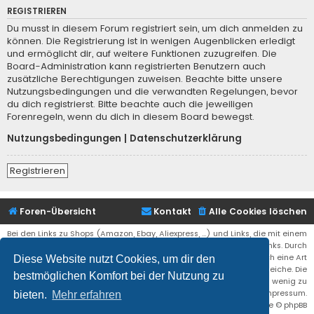
REGISTRIEREN
Du musst in diesem Forum registriert sein, um dich anmelden zu
können. Die Registrierung ist in wenigen Augenblicken erledigt
und ermöglicht dir, auf weitere Funktionen zuzugreifen. Die
Board-Administration kann registrierten Benutzern auch
zusätzliche Berechtigungen zuweisen. Beachte bitte unsere
Nutzungsbedingungen und die verwandten Regelungen, bevor
du dich registrierst. Bitte beachte auch die jeweiligen
Forenregeln, wenn du dich in diesem Board bewegst.
Nutzungsbedingungen
|
Datenschutzerklärung
Registrieren
Foren-Übersicht
Kontakt
Alle Cookies löschen
Bei den Links zu Shops (Amazon, Ebay, Aliexpress, ...) und Links, die mit einem
Stern (*) markiert sind, kann es sich um sogenannte Affiliate Links. Durch
den Kauf eines Produktes über einen Affiliate Link erhälte ich eine Art
Diese Website nutzt Cookies, um dir den
Umsatzbeteiligung gutgeschrieben. Für euch bleibt der Preis der gleiche. Die
bestmöglichen Komfort bei der Nutzung zu
Einnahmen helfen die Hostgebühren für diese Webseite ein wenig zu
reduzieren. Siehe auch das Impressum.
bieten.
Mehr erfahren
Flat Style by
Ian Bradley
• Powered by
phpBB
® Forum Software © phpBB