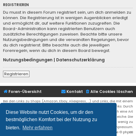
REGISTRIEREN
Du musst in diesem Forum registriert sein, um dich anmelden zu
können. Die Registrierung ist in wenigen Augenblicken erledigt
und ermöglicht dir, auf weitere Funktionen zuzugreifen. Die
Board-Administration kann registrierten Benutzern auch
zusätzliche Berechtigungen zuweisen. Beachte bitte unsere
Nutzungsbedingungen und die verwandten Regelungen, bevor
du dich registrierst. Bitte beachte auch die jeweiligen
Forenregeln, wenn du dich in diesem Board bewegst.
Nutzungsbedingungen
|
Datenschutzerklärung
Registrieren
Foren-Übersicht
Kontakt
Alle Cookies löschen
Bei den Links zu Shops (Amazon, Ebay, Aliexpress, ...) und Links, die mit einem
Stern (*) markiert sind, kann es sich um sogenannte Affiliate Links. Durch
den Kauf eines Produktes über einen Affiliate Link erhälte ich eine Art
Diese Website nutzt Cookies, um dir den
Umsatzbeteiligung gutgeschrieben. Für euch bleibt der Preis der gleiche. Die
bestmöglichen Komfort bei der Nutzung zu
Einnahmen helfen die Hostgebühren für diese Webseite ein wenig zu
reduzieren. Siehe auch das Impressum.
bieten.
Mehr erfahren
Flat Style by
Ian Bradley
• Powered by
phpBB
® Forum Software © phpBB