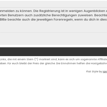
anmelden zu können. Die Registrierung ist in wenigen Augenblicken e
rierten Benutzern auch zusätzliche Berechtigungen zuweisen. Beach
 Bitte beachte auch die jeweiligen Forenregeln, wenn du dich in d
 Links, die mit einem Stern (*) markiert sind, kann es sich um sogenannte Affiliate
eben. Für euch bleibt der Preis der gleiche. Die Einnahmen helfen die Hostgebüh
Flat Style by
Ian