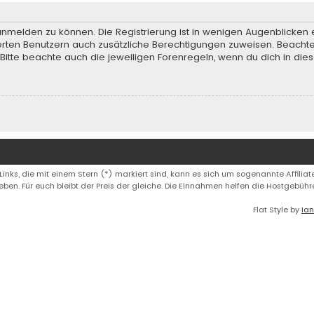
anmelden zu können. Die Registrierung ist in wenigen Augenblicken e
rierten Benutzern auch zusätzliche Berechtigungen zuweisen. Beach
 Bitte beachte auch die jeweiligen Forenregeln, wenn du dich in d
 Links, die mit einem Stern (*) markiert sind, kann es sich um sogenannte Affiliate
eben. Für euch bleibt der Preis der gleiche. Die Einnahmen helfen die Hostgebüh
Flat Style by
Ian