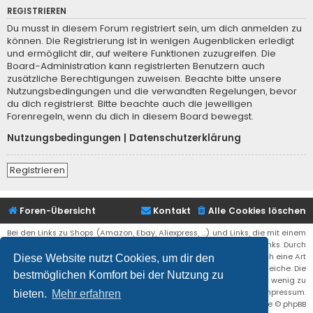
REGISTRIEREN
Du musst in diesem Forum registriert sein, um dich anmelden zu
können. Die Registrierung ist in wenigen Augenblicken erledigt
und ermöglicht dir, auf weitere Funktionen zuzugreifen. Die
Board-Administration kann registrierten Benutzern auch
zusätzliche Berechtigungen zuweisen. Beachte bitte unsere
Nutzungsbedingungen und die verwandten Regelungen, bevor
du dich registrierst. Bitte beachte auch die jeweiligen
Forenregeln, wenn du dich in diesem Board bewegst.
Nutzungsbedingungen
|
Datenschutzerklärung
Registrieren
Foren-Übersicht
Kontakt
Alle Cookies löschen
Bei den Links zu Shops (Amazon, Ebay, Aliexpress, ...) und Links, die mit einem
Stern (*) markiert sind, kann es sich um sogenannte Affiliate Links. Durch
den Kauf eines Produktes über einen Affiliate Link erhälte ich eine Art
Diese Website nutzt Cookies, um dir den
Umsatzbeteiligung gutgeschrieben. Für euch bleibt der Preis der gleiche. Die
bestmöglichen Komfort bei der Nutzung zu
Einnahmen helfen die Hostgebühren für diese Webseite ein wenig zu
reduzieren. Siehe auch das Impressum.
bieten.
Mehr erfahren
Flat Style by
Ian Bradley
• Powered by
phpBB
® Forum Software © phpBB