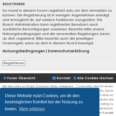
REGISTRIEREN
Du musst in diesem Forum registriert sein, um dich anmelden zu
können. Die Registrierung ist in wenigen Augenblicken erledigt
und ermöglicht dir, auf weitere Funktionen zuzugreifen. Die
Board-Administration kann registrierten Benutzern auch
zusätzliche Berechtigungen zuweisen. Beachte bitte unsere
Nutzungsbedingungen und die verwandten Regelungen, bevor
du dich registrierst. Bitte beachte auch die jeweiligen
Forenregeln, wenn du dich in diesem Board bewegst.
Nutzungsbedingungen
|
Datenschutzerklärung
Registrieren
Foren-Übersicht
Kontakt
Alle Cookies löschen
Bei den Links zu Shops (Amazon, Ebay, Aliexpress, ...) und Links, die mit einem
Stern (*) markiert sind, kann es sich um sogenannte Affiliate Links. Durch
den Kauf eines Produktes über einen Affiliate Link erhälte ich eine Art
Diese Website nutzt Cookies, um dir den
Umsatzbeteiligung gutgeschrieben. Für euch bleibt der Preis der gleiche. Die
bestmöglichen Komfort bei der Nutzung zu
Einnahmen helfen die Hostgebühren für diese Webseite ein wenig zu
reduzieren. Siehe auch das Impressum.
bieten.
Mehr erfahren
Flat Style by
Ian Bradley
• Powered by
phpBB
® Forum Software © phpBB