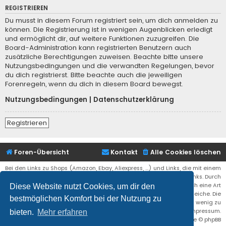
REGISTRIEREN
Du musst in diesem Forum registriert sein, um dich anmelden zu
können. Die Registrierung ist in wenigen Augenblicken erledigt
und ermöglicht dir, auf weitere Funktionen zuzugreifen. Die
Board-Administration kann registrierten Benutzern auch
zusätzliche Berechtigungen zuweisen. Beachte bitte unsere
Nutzungsbedingungen und die verwandten Regelungen, bevor
du dich registrierst. Bitte beachte auch die jeweiligen
Forenregeln, wenn du dich in diesem Board bewegst.
Nutzungsbedingungen
|
Datenschutzerklärung
Registrieren
Foren-Übersicht
Kontakt
Alle Cookies löschen
Bei den Links zu Shops (Amazon, Ebay, Aliexpress, ...) und Links, die mit einem
Stern (*) markiert sind, kann es sich um sogenannte Affiliate Links. Durch
den Kauf eines Produktes über einen Affiliate Link erhälte ich eine Art
Diese Website nutzt Cookies, um dir den
Umsatzbeteiligung gutgeschrieben. Für euch bleibt der Preis der gleiche. Die
bestmöglichen Komfort bei der Nutzung zu
Einnahmen helfen die Hostgebühren für diese Webseite ein wenig zu
reduzieren. Siehe auch das Impressum.
bieten.
Mehr erfahren
Flat Style by
Ian Bradley
• Powered by
phpBB
® Forum Software © phpBB