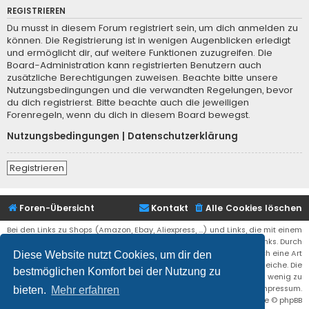
REGISTRIEREN
Du musst in diesem Forum registriert sein, um dich anmelden zu
können. Die Registrierung ist in wenigen Augenblicken erledigt
und ermöglicht dir, auf weitere Funktionen zuzugreifen. Die
Board-Administration kann registrierten Benutzern auch
zusätzliche Berechtigungen zuweisen. Beachte bitte unsere
Nutzungsbedingungen und die verwandten Regelungen, bevor
du dich registrierst. Bitte beachte auch die jeweiligen
Forenregeln, wenn du dich in diesem Board bewegst.
Nutzungsbedingungen
|
Datenschutzerklärung
Registrieren
Foren-Übersicht
Kontakt
Alle Cookies löschen
Bei den Links zu Shops (Amazon, Ebay, Aliexpress, ...) und Links, die mit einem
Stern (*) markiert sind, kann es sich um sogenannte Affiliate Links. Durch
den Kauf eines Produktes über einen Affiliate Link erhälte ich eine Art
Diese Website nutzt Cookies, um dir den
Umsatzbeteiligung gutgeschrieben. Für euch bleibt der Preis der gleiche. Die
bestmöglichen Komfort bei der Nutzung zu
Einnahmen helfen die Hostgebühren für diese Webseite ein wenig zu
reduzieren. Siehe auch das Impressum.
bieten.
Mehr erfahren
Flat Style by
Ian Bradley
• Powered by
phpBB
® Forum Software © phpBB