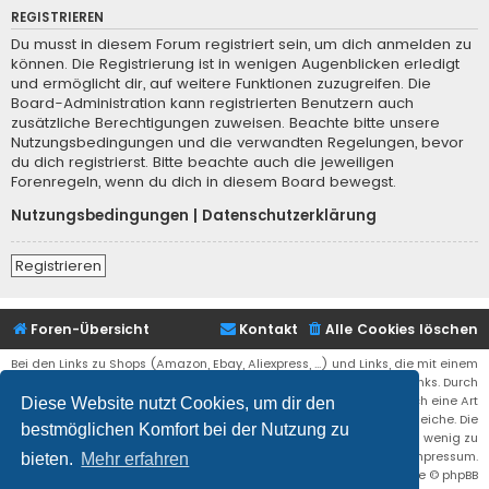
REGISTRIEREN
Du musst in diesem Forum registriert sein, um dich anmelden zu
können. Die Registrierung ist in wenigen Augenblicken erledigt
und ermöglicht dir, auf weitere Funktionen zuzugreifen. Die
Board-Administration kann registrierten Benutzern auch
zusätzliche Berechtigungen zuweisen. Beachte bitte unsere
Nutzungsbedingungen und die verwandten Regelungen, bevor
du dich registrierst. Bitte beachte auch die jeweiligen
Forenregeln, wenn du dich in diesem Board bewegst.
Nutzungsbedingungen
|
Datenschutzerklärung
Registrieren
Foren-Übersicht
Kontakt
Alle Cookies löschen
Bei den Links zu Shops (Amazon, Ebay, Aliexpress, ...) und Links, die mit einem
Stern (*) markiert sind, kann es sich um sogenannte Affiliate Links. Durch
den Kauf eines Produktes über einen Affiliate Link erhälte ich eine Art
Diese Website nutzt Cookies, um dir den
Umsatzbeteiligung gutgeschrieben. Für euch bleibt der Preis der gleiche. Die
bestmöglichen Komfort bei der Nutzung zu
Einnahmen helfen die Hostgebühren für diese Webseite ein wenig zu
reduzieren. Siehe auch das Impressum.
bieten.
Mehr erfahren
Flat Style by
Ian Bradley
• Powered by
phpBB
® Forum Software © phpBB