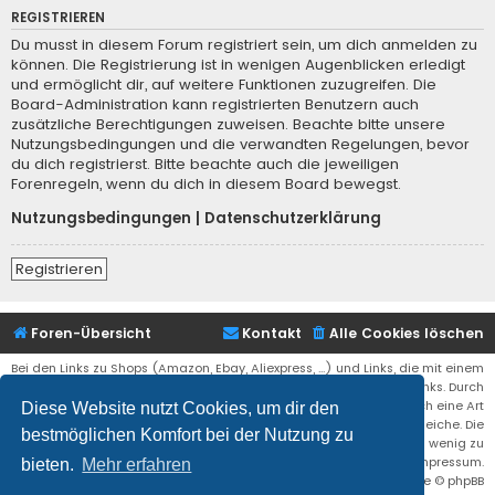
REGISTRIEREN
Du musst in diesem Forum registriert sein, um dich anmelden zu
können. Die Registrierung ist in wenigen Augenblicken erledigt
und ermöglicht dir, auf weitere Funktionen zuzugreifen. Die
Board-Administration kann registrierten Benutzern auch
zusätzliche Berechtigungen zuweisen. Beachte bitte unsere
Nutzungsbedingungen und die verwandten Regelungen, bevor
du dich registrierst. Bitte beachte auch die jeweiligen
Forenregeln, wenn du dich in diesem Board bewegst.
Nutzungsbedingungen
|
Datenschutzerklärung
Registrieren
Foren-Übersicht
Kontakt
Alle Cookies löschen
Bei den Links zu Shops (Amazon, Ebay, Aliexpress, ...) und Links, die mit einem
Stern (*) markiert sind, kann es sich um sogenannte Affiliate Links. Durch
den Kauf eines Produktes über einen Affiliate Link erhälte ich eine Art
Diese Website nutzt Cookies, um dir den
Umsatzbeteiligung gutgeschrieben. Für euch bleibt der Preis der gleiche. Die
bestmöglichen Komfort bei der Nutzung zu
Einnahmen helfen die Hostgebühren für diese Webseite ein wenig zu
reduzieren. Siehe auch das Impressum.
bieten.
Mehr erfahren
Flat Style by
Ian Bradley
• Powered by
phpBB
® Forum Software © phpBB