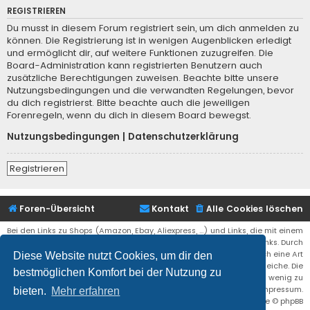
REGISTRIEREN
Du musst in diesem Forum registriert sein, um dich anmelden zu
können. Die Registrierung ist in wenigen Augenblicken erledigt
und ermöglicht dir, auf weitere Funktionen zuzugreifen. Die
Board-Administration kann registrierten Benutzern auch
zusätzliche Berechtigungen zuweisen. Beachte bitte unsere
Nutzungsbedingungen und die verwandten Regelungen, bevor
du dich registrierst. Bitte beachte auch die jeweiligen
Forenregeln, wenn du dich in diesem Board bewegst.
Nutzungsbedingungen
|
Datenschutzerklärung
Registrieren
Foren-Übersicht
Kontakt
Alle Cookies löschen
Bei den Links zu Shops (Amazon, Ebay, Aliexpress, ...) und Links, die mit einem
Stern (*) markiert sind, kann es sich um sogenannte Affiliate Links. Durch
den Kauf eines Produktes über einen Affiliate Link erhälte ich eine Art
Diese Website nutzt Cookies, um dir den
Umsatzbeteiligung gutgeschrieben. Für euch bleibt der Preis der gleiche. Die
bestmöglichen Komfort bei der Nutzung zu
Einnahmen helfen die Hostgebühren für diese Webseite ein wenig zu
reduzieren. Siehe auch das Impressum.
bieten.
Mehr erfahren
Flat Style by
Ian Bradley
• Powered by
phpBB
® Forum Software © phpBB