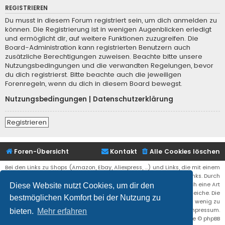
REGISTRIEREN
Du musst in diesem Forum registriert sein, um dich anmelden zu
können. Die Registrierung ist in wenigen Augenblicken erledigt
und ermöglicht dir, auf weitere Funktionen zuzugreifen. Die
Board-Administration kann registrierten Benutzern auch
zusätzliche Berechtigungen zuweisen. Beachte bitte unsere
Nutzungsbedingungen und die verwandten Regelungen, bevor
du dich registrierst. Bitte beachte auch die jeweiligen
Forenregeln, wenn du dich in diesem Board bewegst.
Nutzungsbedingungen
|
Datenschutzerklärung
Registrieren
Foren-Übersicht
Kontakt
Alle Cookies löschen
Bei den Links zu Shops (Amazon, Ebay, Aliexpress, ...) und Links, die mit einem
Stern (*) markiert sind, kann es sich um sogenannte Affiliate Links. Durch
den Kauf eines Produktes über einen Affiliate Link erhälte ich eine Art
Diese Website nutzt Cookies, um dir den
Umsatzbeteiligung gutgeschrieben. Für euch bleibt der Preis der gleiche. Die
bestmöglichen Komfort bei der Nutzung zu
Einnahmen helfen die Hostgebühren für diese Webseite ein wenig zu
reduzieren. Siehe auch das Impressum.
bieten.
Mehr erfahren
Flat Style by
Ian Bradley
• Powered by
phpBB
® Forum Software © phpBB