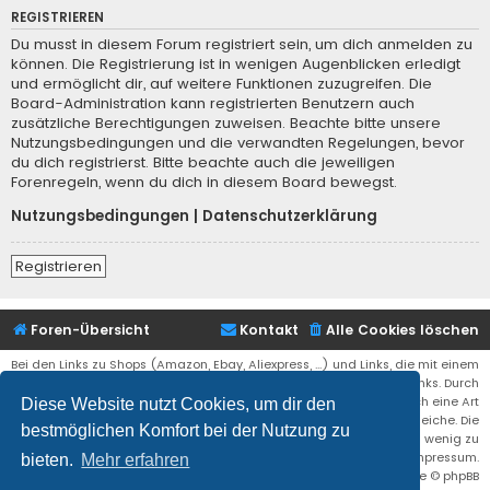
REGISTRIEREN
Du musst in diesem Forum registriert sein, um dich anmelden zu
können. Die Registrierung ist in wenigen Augenblicken erledigt
und ermöglicht dir, auf weitere Funktionen zuzugreifen. Die
Board-Administration kann registrierten Benutzern auch
zusätzliche Berechtigungen zuweisen. Beachte bitte unsere
Nutzungsbedingungen und die verwandten Regelungen, bevor
du dich registrierst. Bitte beachte auch die jeweiligen
Forenregeln, wenn du dich in diesem Board bewegst.
Nutzungsbedingungen
|
Datenschutzerklärung
Registrieren
Foren-Übersicht
Kontakt
Alle Cookies löschen
Bei den Links zu Shops (Amazon, Ebay, Aliexpress, ...) und Links, die mit einem
Stern (*) markiert sind, kann es sich um sogenannte Affiliate Links. Durch
den Kauf eines Produktes über einen Affiliate Link erhälte ich eine Art
Diese Website nutzt Cookies, um dir den
Umsatzbeteiligung gutgeschrieben. Für euch bleibt der Preis der gleiche. Die
bestmöglichen Komfort bei der Nutzung zu
Einnahmen helfen die Hostgebühren für diese Webseite ein wenig zu
reduzieren. Siehe auch das Impressum.
bieten.
Mehr erfahren
Flat Style by
Ian Bradley
• Powered by
phpBB
® Forum Software © phpBB