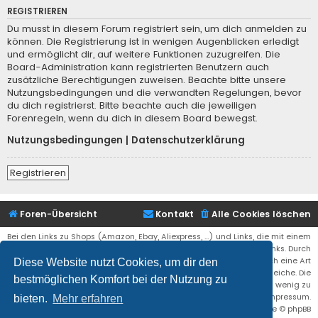
REGISTRIEREN
Du musst in diesem Forum registriert sein, um dich anmelden zu
können. Die Registrierung ist in wenigen Augenblicken erledigt
und ermöglicht dir, auf weitere Funktionen zuzugreifen. Die
Board-Administration kann registrierten Benutzern auch
zusätzliche Berechtigungen zuweisen. Beachte bitte unsere
Nutzungsbedingungen und die verwandten Regelungen, bevor
du dich registrierst. Bitte beachte auch die jeweiligen
Forenregeln, wenn du dich in diesem Board bewegst.
Nutzungsbedingungen
|
Datenschutzerklärung
Registrieren
Foren-Übersicht
Kontakt
Alle Cookies löschen
Bei den Links zu Shops (Amazon, Ebay, Aliexpress, ...) und Links, die mit einem
Stern (*) markiert sind, kann es sich um sogenannte Affiliate Links. Durch
den Kauf eines Produktes über einen Affiliate Link erhälte ich eine Art
Diese Website nutzt Cookies, um dir den
Umsatzbeteiligung gutgeschrieben. Für euch bleibt der Preis der gleiche. Die
bestmöglichen Komfort bei der Nutzung zu
Einnahmen helfen die Hostgebühren für diese Webseite ein wenig zu
reduzieren. Siehe auch das Impressum.
bieten.
Mehr erfahren
Flat Style by
Ian Bradley
• Powered by
phpBB
® Forum Software © phpBB