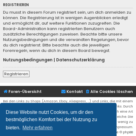
REGISTRIEREN
Du musst in diesem Forum registriert sein, um dich anmelden zu
können. Die Registrierung ist in wenigen Augenblicken erledigt
und ermöglicht dir, auf weitere Funktionen zuzugreifen. Die
Board-Administration kann registrierten Benutzern auch
zusätzliche Berechtigungen zuweisen. Beachte bitte unsere
Nutzungsbedingungen und die verwandten Regelungen, bevor
du dich registrierst. Bitte beachte auch die jeweiligen
Forenregeln, wenn du dich in diesem Board bewegst.
Nutzungsbedingungen
|
Datenschutzerklärung
Registrieren
Foren-Übersicht
Kontakt
Alle Cookies löschen
Bei den Links zu Shops (Amazon, Ebay, Aliexpress, ...) und Links, die mit einem
Stern (*) markiert sind, kann es sich um sogenannte Affiliate Links. Durch
den Kauf eines Produktes über einen Affiliate Link erhälte ich eine Art
Diese Website nutzt Cookies, um dir den
Umsatzbeteiligung gutgeschrieben. Für euch bleibt der Preis der gleiche. Die
bestmöglichen Komfort bei der Nutzung zu
Einnahmen helfen die Hostgebühren für diese Webseite ein wenig zu
reduzieren. Siehe auch das Impressum.
bieten.
Mehr erfahren
Flat Style by
Ian Bradley
• Powered by
phpBB
® Forum Software © phpBB