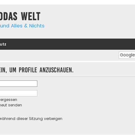
yodas Welt
und Alles & Nichts
utz
ein, um Profile anzuschauen.
vergessen
rneut senden
während dieser Sitzung verbergen