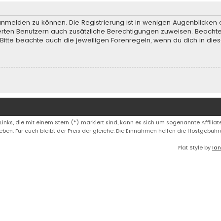
anmelden zu können. Die Registrierung ist in wenigen Augenblicken e
rierten Benutzern auch zusätzliche Berechtigungen zuweisen. Beach
 Bitte beachte auch die jeweiligen Forenregeln, wenn du dich in d
 Links, die mit einem Stern (*) markiert sind, kann es sich um sogenannte Affiliate
eben. Für euch bleibt der Preis der gleiche. Die Einnahmen helfen die Hostgebüh
Flat Style by
Ian