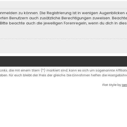
anmelden zu können. Die Registrierung ist in wenigen Augenblicken e
rierten Benutzern auch zusätzliche Berechtigungen zuweisen. Beach
 Bitte beachte auch die jeweiligen Forenregeln, wenn du dich in d
 Links, die mit einem Stern (*) markiert sind, kann es sich um sogenannte Affiliate
eben. Für euch bleibt der Preis der gleiche. Die Einnahmen helfen die Hostgebüh
Flat Style by
Ian