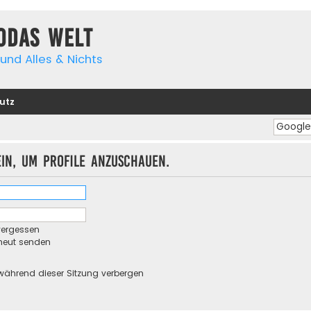
yodas Welt
und Alles & Nichts
utz
ein, um Profile anzuschauen.
vergessen
rneut senden
während dieser Sitzung verbergen