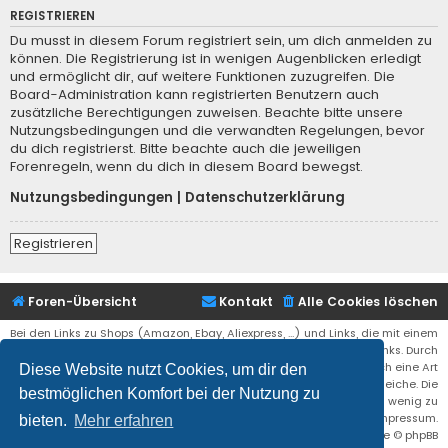
REGISTRIEREN
Du musst in diesem Forum registriert sein, um dich anmelden zu
können. Die Registrierung ist in wenigen Augenblicken erledigt
und ermöglicht dir, auf weitere Funktionen zuzugreifen. Die
Board-Administration kann registrierten Benutzern auch
zusätzliche Berechtigungen zuweisen. Beachte bitte unsere
Nutzungsbedingungen und die verwandten Regelungen, bevor
du dich registrierst. Bitte beachte auch die jeweiligen
Forenregeln, wenn du dich in diesem Board bewegst.
Nutzungsbedingungen
|
Datenschutzerklärung
Registrieren
Foren-Übersicht
Kontakt
Alle Cookies löschen
Bei den Links zu Shops (Amazon, Ebay, Aliexpress, ...) und Links, die mit einem
Stern (*) markiert sind, kann es sich um sogenannte Affiliate Links. Durch
den Kauf eines Produktes über einen Affiliate Link erhälte ich eine Art
Diese Website nutzt Cookies, um dir den
Umsatzbeteiligung gutgeschrieben. Für euch bleibt der Preis der gleiche. Die
bestmöglichen Komfort bei der Nutzung zu
Einnahmen helfen die Hostgebühren für diese Webseite ein wenig zu
reduzieren. Siehe auch das Impressum.
bieten.
Mehr erfahren
Flat Style by
Ian Bradley
• Powered by
phpBB
® Forum Software © phpBB