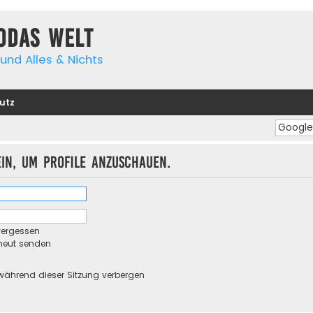
yodas Welt
und Alles & Nichts
utz
ein, um Profile anzuschauen.
vergessen
rneut senden
während dieser Sitzung verbergen