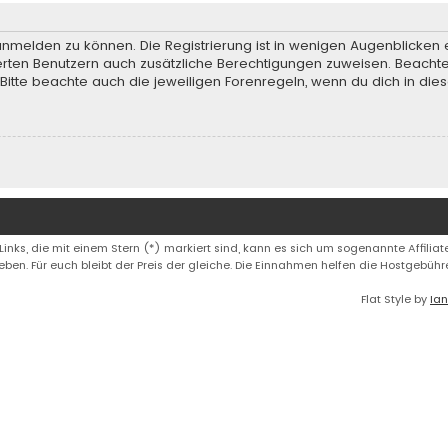
anmelden zu können. Die Registrierung ist in wenigen Augenblicken e
rierten Benutzern auch zusätzliche Berechtigungen zuweisen. Beach
 Bitte beachte auch die jeweiligen Forenregeln, wenn du dich in d
 Links, die mit einem Stern (*) markiert sind, kann es sich um sogenannte Affiliate
eben. Für euch bleibt der Preis der gleiche. Die Einnahmen helfen die Hostgebüh
Flat Style by
Ian